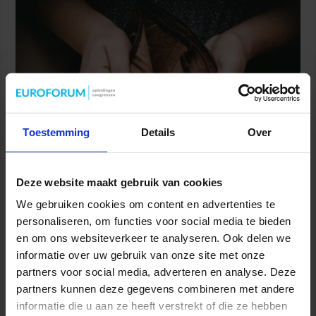
Toestemming
Details
Over
In Nederland leven zo’n 355.000 werkenden met een laag
inkomen onder of net boven de armoedegrens. Alleenstaande
Deze website maakt gebruik van cookies
werkenden zijn oververtegenwoordigd. Ze zijn financieel
We gebruiken cookies om content en advertenties te
kwetsbaar, hebben vaker schulden en weten de weg naar hulp en
personaliseren, om functies voor social media te bieden
inkomensondersteunende regelingen niet altijd goed te vinden.
en om ons websiteverkeer te analyseren. Ook delen we
Daarom lanceert het ministerie van Sociale Zaken en
Werkgelegenheid de campagne ‘Stap naar hulp’. De gevolgen van
informatie over uw gebruik van onze site met onze
geldzorgen kunnen …
partners voor social media, adverteren en analyse. Deze
partners kunnen deze gegevens combineren met andere
Lees verder »
informatie die u aan ze heeft verstrekt of die ze hebben