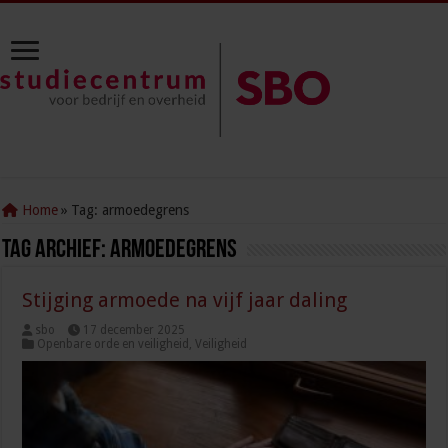
Home
»
Tag:
armoedegrens
Tag Archief:
armoedegrens
Stijging armoede na vijf jaar daling
sbo
17 december 2025
Openbare orde en veiligheid
,
Veiligheid