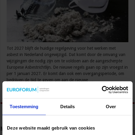
Tot 2027 blijft de huidige regelgeving voor het werken met
asbest in Nederland ongewijzigd. Dat komt door de omvang van
wijzigingen die nodig zijn om te voldoen aan de aangescherpte
Europese Asbestrichtlijn. De nieuwe regels gaan op zijn vroegst in
per 1 januari 2027. Er komt dan ook een overgangsperiode, om
bedrijven de tijd te geven om aan de nieuwe …
Lees verder »
Toestemming
Details
Over
Deze website maakt gebruik van cookies
Nieuwsbrief