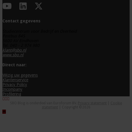
Contact gegevens
Studiecentrum voor Bedrijf en Overheid
Postbus 845
5600 AV Eindhoven
Tel. 040 - 2 974 980
klant@sbo.nl
www.sbo.nl
Direct naar:
Wijzig uw gegevens
Klantenservice
Privacy Policy
Incompany
Profilering
SBO Blog is onderdeel van Euroforum BV.
Privacy statement
|
Cookie
statement
| Copyright ©2026