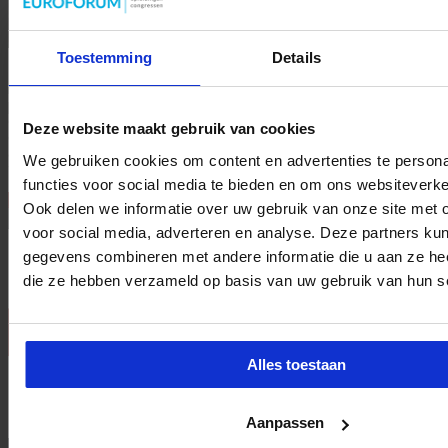
Toestemming
Details
De digitale transformatie in Europa brengt ongekende mogelijkheden
met zich mee, maar ook aanzienlijke risico’s voor de bescherming van
persoonsgegevens. AI biedt enorme kansen, maar roept ook vragen
op over dataverzameling, -verwerking en -bescherming. De EDPB
Deze website maakt gebruik van cookies
erkent deze uitdagingen en zet daarom in op een strategie die niet
alleen de huidige wetgeving handhaaft, maar ook klaar is voor de
We gebruiken cookies om content en advertenties te persona
toekomst. …
functies voor social media te bieden en om ons websiteverke
Lees verder »
Ook delen we informatie over uw gebruik van onze site met 
voor social media, adverteren en analyse. Deze partners ku
Nieuwsbrief
gegevens combineren met andere informatie die u aan ze heef
die ze hebben verzameld op basis van uw gebruik van hun s
Alles toestaan
Bekijk onze opleidingen
Aanpassen