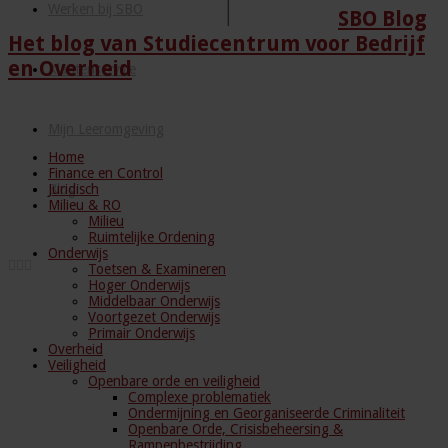
Werken bij SBO
SBO Blog
Het blog van Studiecentrum voor Bedrijf
en Overheid
Klantenservice
Mijn Leeromgeving
Home
Finance en Control
Juridisch
Blog
Milieu & RO
Milieu
Ruimtelijke Ordening
Onderwijs
Toetsen & Examineren
Hoger Onderwijs
Middelbaar Onderwijs
Voortgezet Onderwijs
Primair Onderwijs
Overheid
Veiligheid
Openbare orde en veiligheid
Complexe problematiek
Ondermijning en Georganiseerde Criminaliteit
Openbare Orde, Crisisbeheersing &
Rampenbestrijding