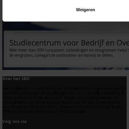
Weigeren
Over het SBO
Het Studiecentrum voor Bedrijf en Overheid (SBO) organiseert jaarlijks
zo’n 200 studiedagen en opleidingen over o.a. ruimtelijke ordening &
milieu, bestuur, verkeer & vervoer, sociale zekerheid, onderwijs en
gezondheidszorg. Onderdeel van Euroforum BV zijn Studiecentrum
voor Bedrijf en Overheid (SBO), Nederlands Instituut voor de Bouw
(NIB) en Secretary Management Instituut (SMI).
Volg ons via