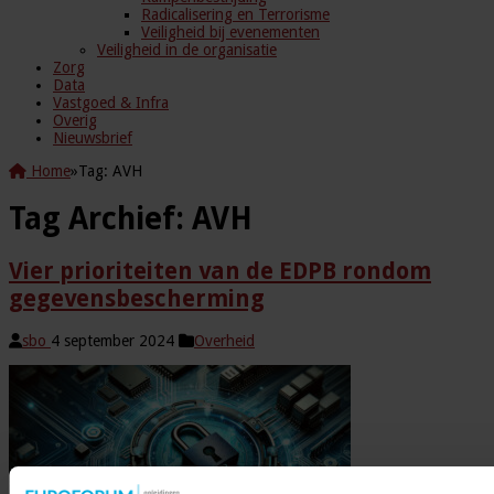
Radicalisering en Terrorisme
Veiligheid bij evenementen
Veiligheid in de organisatie
Zorg
Data
Vastgoed & Infra
Overig
Nieuwsbrief
Home
»
Tag:
AVH
Tag Archief:
AVH
Vier prioriteiten van de EDPB rondom
gegevensbescherming
sbo
4 september 2024
Overheid