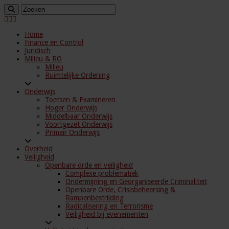
Home
Finance en Control
Juridisch
Milieu & RO
Milieu
Ruimtelijke Ordening
Onderwijs
Toetsen & Examineren
Hoger Onderwijs
Middelbaar Onderwijs
Voortgezet Onderwijs
Primair Onderwijs
Overheid
Veiligheid
Openbare orde en veiligheid
Complexe problematiek
Ondermijning en Georganiseerde Criminaliteit
Openbare Orde, Crisisbeheersing &
Rampenbestrijding
Radicalisering en Terrorisme
Veiligheid bij evenementen