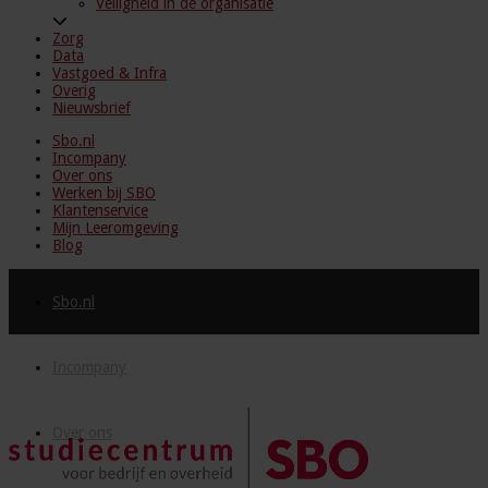
Veiligheid in de organisatie
Zorg
Data
Vastgoed & Infra
Overig
Nieuwsbrief
Sbo.nl
Incompany
Over ons
Werken bij SBO
Klantenservice
Mijn Leeromgeving
Blog
Sbo.nl
Incompany
Over ons