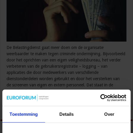
De Belastingdienst gaat meer doen om de organisatie
weerbaarder te maken tegen criminele ondermijning. Bijvoorbeeld
door het oprichten van een eigen veiligheidsbureau, het verder
verbeteren van de gebruikersregistratie – logging – van
applicaties die door medewerkers van verschillende
dienstonderdelen worden gebruikt en door het versterken van
de screenen van eigen en extern personeel. Dat staat in de
Kamerbrief over dit onderwerp van staatssecretaris Van Rij
(Fiscaliteit …
Lees verder »
Toestemming
Details
Over