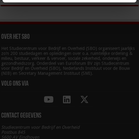
Over het SBO
Het Studiecentrum voor Bedrijf en Overheid (SBO) organiseert jaarlijks
zo’n 200 studiedagen en opleidingen over o.a. ruimtelijke ordening &
milieu, bestuur, verkeer & vervoer, sociale zekerheid, onderwijs en
gezondheidszorg. Onderdeel van Euroforum BV zijn Studiecentrum
voor Bedrijf en Overheid (SBO), Nederlands Instituut voor de Bouw
(NIB) en Secretary Management Instituut (SMI).
Volg ons via
Contact gegevens
Studiecentrum voor Bedrijf en Overheid
Postbus 845
5600 AV Eindhoven