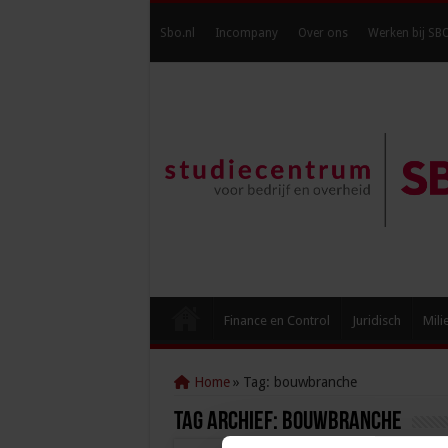
Sbo.nl
Incompany
Over ons
Werken bij SB
Finance en Control
Juridisch
Mili
Home
»
Tag:
bouwbranche
Tag Archief:
bouwbranche