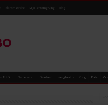
O
Klantenservice
Mijn Leeromgeving
Blog
eu & RO
Onderwijs
Overheid
Veiligheid
Zorg
Data
Vas