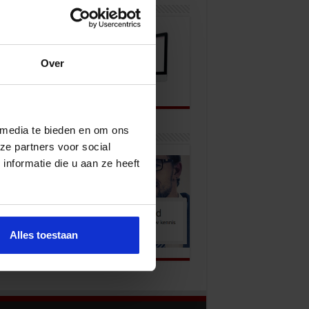
wsbrief
Over
 media te bieden en om ons
k onze opleidingen
ze partners voor social
nformatie die u aan ze heeft
Alles toestaan