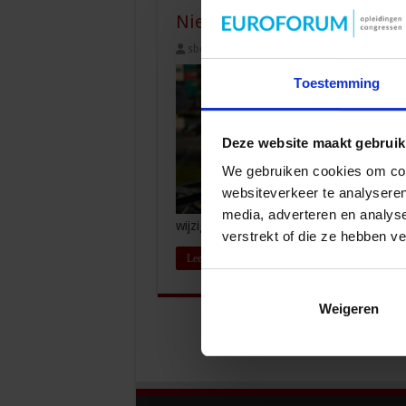
Nieuwe bouwregelgeving op
sbo
1 juni 2021
Vastgoed & Infra
Toestemming
Deze website maakt gebruik
We gebruiken cookies om cont
websiteverkeer te analyseren
media, adverteren en analys
wijzigingen in de bouwregelgeving ooit 
verstrekt of die ze hebben v
Lees verder »
Weigeren