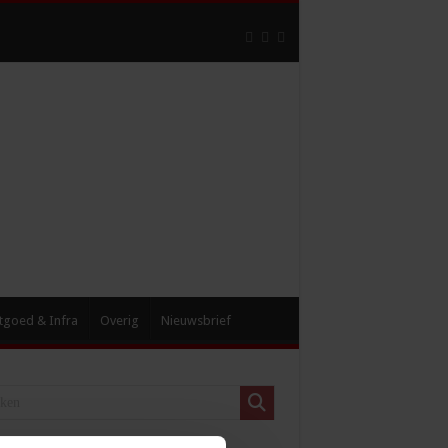
tgoed & Infra
Overig
Nieuwsbrief