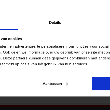
Nieu
 1 juli 2022
Auteur: mr. dr. ing. Peter de Haan, advocaat-
Details
partner PDH AdvocatuurMinister Ollongren
heeft de Tweede Kamer bericht dat zowel de
Omgevingswet als de Wet kwaliteitsborging
 van cookies
voor het bouwen op 1 juli 2022 in werking
moet treden. Zij krijgt daarbij de volledige steun
ent en advertenties te personaliseren, om functies voor social
Bekij
van de lagere overheden die de regelgeving
. Ook delen we informatie over uw gebruik van onze site met on
uitvoeren. Daarmee worden dus de grootste
e. Deze partners kunnen deze gegevens combineren met andere i
over …
erzameld op basis van uw gebruik van hun services.
Aanpassen