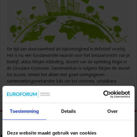
De tijd van duurzaamheid als bijkomstigheid is definitief voorbij.
Het is nu een fundamentele waarde voor het bestaansrecht van je
bedrijf, aldus Mirjam Kibbeling, docent van de opleiding Regie in
de Circulaire Economie. Samenwerken is volgens Mirjam de sleutel
tot succes, omdat het alleen met goed vormgegeven
samenwerkingsverbanden lukt om tot concrete, schaalbare
oplossingen te komen. De opleiding Regie in …
Lees verder »
Toestemming
Details
Over
Deze website maakt gebruik van cookies