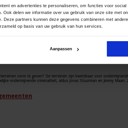
ak
ent en advertenties te personaliseren, om functies voor social
. Ook delen we informatie over uw gebruik van onze site met on
pak van ondermijning
e. Deze partners kunnen deze gegevens combineren met andere i
erzameld op basis van uw gebruik van hun services.
Aanpassen
terreinen vorm te geven? De terreinen zijn kwetsbaar voor ondermijnende
elijke ondermijnende criminaliteit, aldus Jonas Stuurman en Jimmy Maan. 
 gemeenten