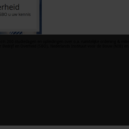
o’n 200 studiedagen en opleidingen over o.a. ruimtelijke ordening & milie
Bedrijf en Overheid (SBO), Nederlands Instituut voor de Bouw (NIB) en