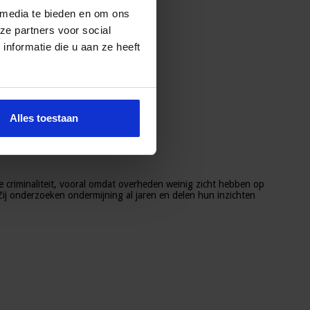
 media te bieden en om ons
ze partners voor social
nformatie die u aan ze heeft
Alles toestaan
 criminaliteit, vooral omdat overheden weinig zicht hebben op
Zij onderzoeken ondermijning al jaren en delen hun inzichten