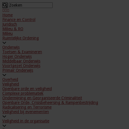
Home
Finance en Control
Juridisch
Milieu & RO
Milieu
Ruimtelijke Ordening
Onderwijs
Toetsen & Examineren
Hoger Onderwijs
Middelbaar Onderwijs
Voortgezet Onderwijs
Primair Onderwijs
Overheid
Veiligheid
Openbare orde en veiligheid
Complexe problematiek
Ondermijning en Georganiseerde Criminaliteit
Openbare Orde, Crisisbeheersing & Rampenbestrijding
Radicalisering en Terrorisme
Veiligheid bij evenementen
Veiligheid in de organisatie