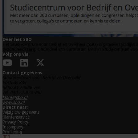
Over het SBO
Het Studiecentrum voor Bedrijf en Overheid (SBO) organiseert jaarlijks z
gezondheidszorg. Onderdeel van Euroforum BV zijn Studiecentrum voor 
Volg ons via
Contact gegevens
Studiecentrum voor Bedrijf en Overheid
Postbus 845
5600 AV Eindhoven
Tel. 040 - 2 974 980
klant@sbo.nl
www.sbo.nl
Direct naar:
Wijzig uw gegevens
Klantenservice
Privacy Policy
Incompany
Profilering