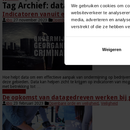
Tag Archief:
datagedreven aanp
We gebruiken cookies om cont
websiteverkeer te analyseren
Indicatoren vanuit een datagedreven aan
media, adverteren en analys
sbo
27 november 2023
Openbare orde en veiligheid
,
Veiligheid
verstrekt of die ze hebben v
Weigeren
Hoe helpt data om een effectieve aanpak van ondermijning op bedrijven
deze gebieden. Data kan helpen zicht te krijgen op indicatoren van mog
met betrekking tot …
Lees verder »
De opkomst van datagedreven werken bij
sbo
23 februari 2023
Openbare orde en veiligheid
,
Veiligheid