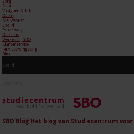
Zorg
Data
Vastgoed & Infra
Overig
Nieuwsbrief
Sbo.nl
Incompany
Over ons
Werken bij SBO
Klantenservice
Mijn Leeromgeving
Blog
Sbo.nl
Incompany
Over ons
Werken bij SBO
SBO Blog Het blog van Studiecentrum voor 