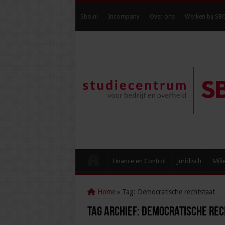
Sbo.nl
Incompany
Over ons
Werken bij SB
Finance en Control
Juridisch
Mili
Home
»
Tag:
Democratische rechtstaat
Tag Archief:
Democratische rec