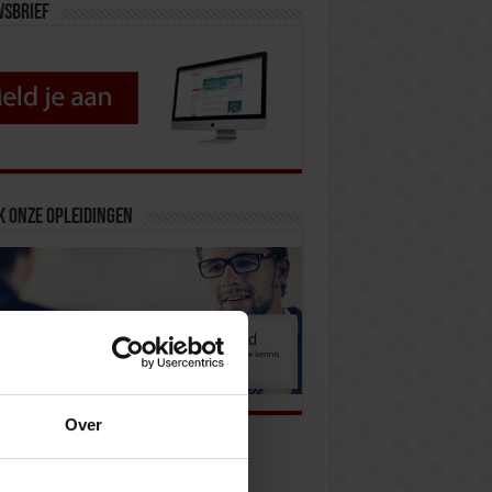
wsbrief
k onze opleidingen
Over