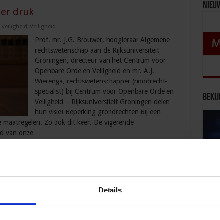
Nieu
er druk
veiligheid
,
Veiligheid
Prof. mr. J.G. Brouwer, hoogleraar Algemene
rechtswetenschap aan de Rijksuniversiteit
Groningen, directeur van het Centrum voor
Openbare Orde en Veiligheid en mr. A.J.
Wierenga, rechtswetenschapper (noodrecht-
specialist) bij Centrum voor Openbare Orde en
Bekij
Veiligheid – Rijksuniversiteit Groningen delen
hun visie! Beperking grondrechten Bij een
 maatregelen. Zo ook dit keer. De vigerende
id van onze …
eren in coronatijd
Details
veiligheid
,
Veiligheid
Grondwettelijk recht om te demonstreren