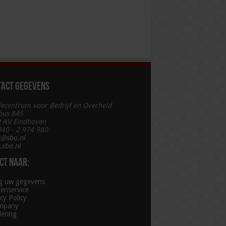
tact gegevens
iecentrum voor Bedrijf en Overheid
bus 845
 AV Eindhoven
 040 - 2 974 980
t@sbo.nl
sbo.nl
ct naar:
ig uw gegevens
tenservice
cy Policy
mpany
lering