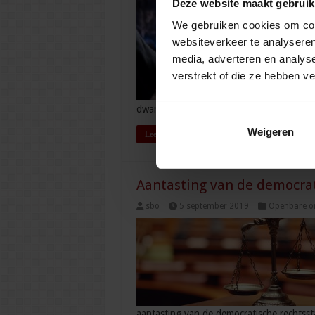
Deze website maakt gebruik
We gebruiken cookies om cont
websiteverkeer te analyseren
media, adverteren en analys
verstrekt of die ze hebben v
dwars gezet. Voorzitters van veiligheids
Weigeren
Lees verder »
Aantasting van de democrat
sbo
5 september 2019
Openbare or
aantasting van de democratische rechtsst