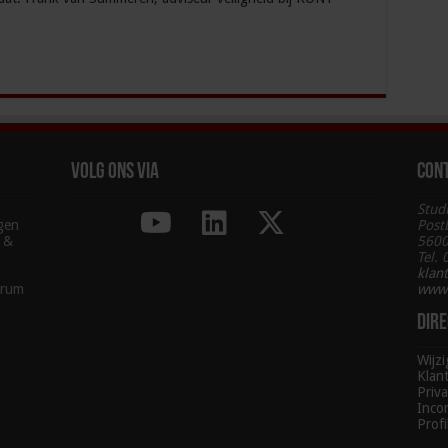
Volg ons via
Con
Stud
agen
Post
g &
5600
Tel.
klan
trum
www.
Dire
Wijz
Klan
Priva
Inco
Profi