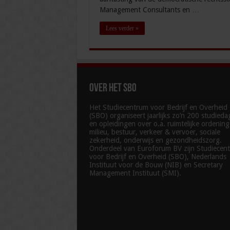
Management Consultants en …
Lees verder »
Over het SBO
Het Studiecentrum voor Bedrijf en Overheid
(SBO) organiseert jaarlijks zo’n 200 studied
en opleidingen over o.a. ruimtelijke ordenin
milieu, bestuur, verkeer & vervoer, sociale
zekerheid, onderwijs en gezondheidszorg.
Onderdeel van Euroforum BV zijn Studiecen
voor Bedrijf en Overheid (SBO), Nederlands
Instituut voor de Bouw (NIB) en Secretary
Management Instituut (SMI).