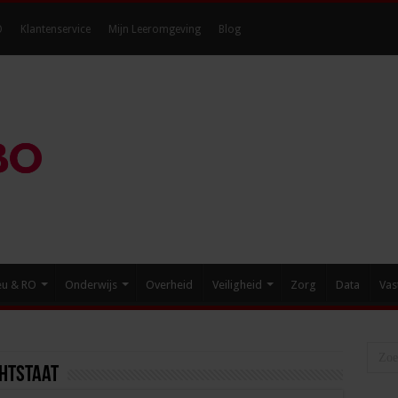
O
Klantenservice
Mijn Leeromgeving
Blog
eu & RO
Onderwijs
Overheid
Veiligheid
Zorg
Data
Vas
htstaat