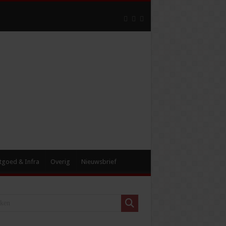
tgoed & Infra
Overig
Nieuwsbrief