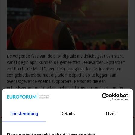
De volgende fase van de pilot digitale meldplicht gaat van start.
Vanaf begin april kunnen de gemeenten Leeuwarden, Rotterdam
en Utrecht de Mini ID, een klein draagbaar kastje, inzetten om
een gebiedsverbod met digitale meldplicht op te leggen aan
overlastgevende voetbalsupporters. Personen die een
gebiedsverbod met digitale meldplicht krijgen opgelegd, moeten
zich via de Mini ID op bepaalde momenten tijdens …
Lees verder »
Toestemming
Details
Over
Deze website maakt gebruik van cookies