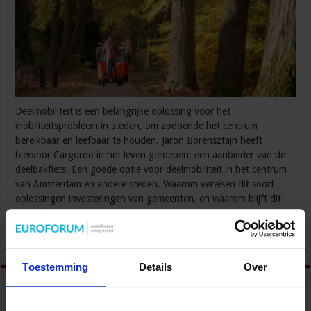
Deelmobiliteit is een belangrijke oplossing voor het
mobiliteitsprobleem in steden, om zodoende het centrum
bereikbaar en leefbaar te houden. Jaron Borensztajn heeft
hiervoor Cargoroo in het leven geroepen: een aanbieder van de
deelbakfiets. Een goede optie voor deelmobiliteit in het centrum
van Amsterdam en andere steden. Waarom vereisen dit soort
oplossingen investeringen van gemeenten, en waarom blijft dit
vaak achter? …
Lees verder »
Toestemming
Details
Over