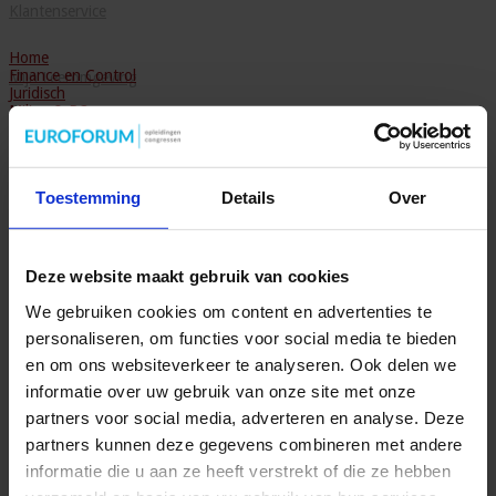
Klantenservice
Home
Finance en Control
Mijn Leeromgeving
Juridisch
Milieu & RO
Milieu
Blog
Ruimtelijke Ordening
Onderwijs
Toetsen & Examineren
Toestemming
Details
Over
Hoger Onderwijs
Middelbaar Onderwijs
Voortgezet Onderwijs
Primair Onderwijs
Overheid
Deze website maakt gebruik van cookies
Veiligheid
Openbare orde en veiligheid
We gebruiken cookies om content en advertenties te
Complexe problematiek
personaliseren, om functies voor social media te bieden
Ondermijning en Georganiseerde Criminaliteit
Openbare Orde, Crisisbeheersing & Rampenbestrijding
en om ons websiteverkeer te analyseren. Ook delen we
Radicalisering en Terrorisme
informatie over uw gebruik van onze site met onze
Veiligheid bij evenementen
Veiligheid in de organisatie
partners voor social media, adverteren en analyse. Deze
Zorg
partners kunnen deze gegevens combineren met andere
Data
Vastgoed & Infra
informatie die u aan ze heeft verstrekt of die ze hebben
Overig