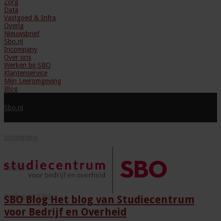
Zorg
Data
Vastgoed & Infra
Overig
Nieuwsbrief
Sbo.nl
Incompany
Over ons
Werken bij SBO
Klantenservice
Mijn Leeromgeving
Blog
Sbo.nl
Incompany
Over ons
Werken bij SBO
SBO Blog Het blog van Studiecentrum
voor Bedrijf en Overheid