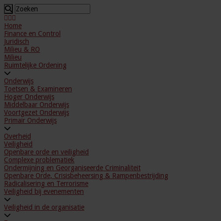
Home
Finance en Control
Juridisch
Milieu & RO
Milieu
Ruimtelijke Ordening
Onderwijs
Toetsen & Examineren
Hoger Onderwijs
Middelbaar Onderwijs
Voortgezet Onderwijs
Primair Onderwijs
Overheid
Veiligheid
Openbare orde en veiligheid
Complexe problematiek
Ondermijning en Georganiseerde Criminaliteit
Openbare Orde, Crisisbeheersing & Rampenbestrijding
Radicalisering en Terrorisme
Veiligheid bij evenementen
Veiligheid in de organisatie