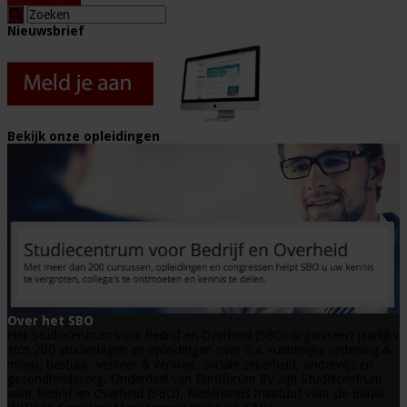
Nieuwsbrief
Bekijk onze opleidingen
Over het SBO
Het Studiecentrum voor Bedrijf en Overheid (SBO) organiseert jaarlijks
zo’n 200 studiedagen en opleidingen over o.a. ruimtelijke ordening &
milieu, bestuur, verkeer & vervoer, sociale zekerheid, onderwijs en
gezondheidszorg. Onderdeel van Euroforum BV zijn Studiecentrum
voor Bedrijf en Overheid (SBO), Nederlands Instituut voor de Bouw