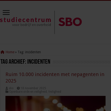
Home
»
Tag:
incidenten
Tag Archief:
incidenten
Ruim 10.000 incidenten met nepagenten in
2025
sbo
18 november 2025
Openbare orde en veiligheid
,
Veiligheid