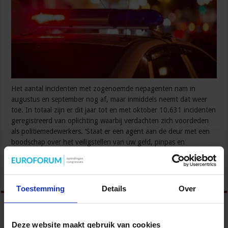
Het aantal incidenten met zogenoemde nepagenten nam in
augustus en september nog af, maar inmiddels neemt dat weer
toe. In totaal zijn er dit jaar tot en met oktober 10.631 incidenten
geregistreerd van oplichting waarbij verdachten zich voordeden
als politiemedewerkers. ‘Staat er een agent aan de deur met een
boodschap over het veiligstellen van uw geld, pinpas en
waardevolle spullen? …
Lees verder »
Toestemming
Details
Over
Deze website maakt gebruik van cookies