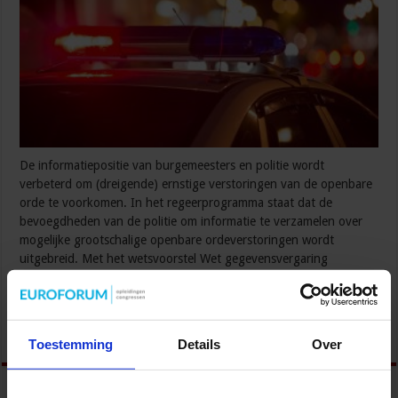
De informatiepositie van burgemeesters en politie wordt
verbeterd om (dreigende) ernstige verstoringen van de openbare
orde te voorkomen. In het regeerprogramma staat dat de
bevoegdheden van de politie om informatie te verzamelen over
mogelijke grootschalige openbare ordeverstoringen wordt
uitgebreid. Met het wetsvoorstel Wet gegevensvergaring
openbare orde zorgt minister Van Weel van Justitie en Veiligheid
voor uitbreiding van deze bevoegdheden. Door …
Lees verder »
Toestemming
Details
Over