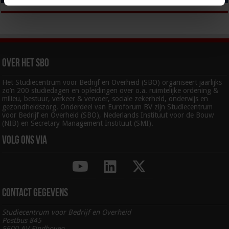
Over het SBO
Het Studiecentrum voor Bedrijf en Overheid (SBO) organiseert jaarlijks
zo’n 200 studiedagen en opleidingen over o.a. ruimtelijke ordening &
milieu, bestuur, verkeer & vervoer, sociale zekerheid, onderwijs en
gezondheidszorg. Onderdeel van Euroforum BV zijn Studiecentrum
voor Bedrijf en Overheid (SBO), Nederlands Instituut voor de Bouw
(NIB) en Secretary Management Instituut (SMI).
Volg ons via
Contact gegevens
Studiecentrum voor Bedrijf en Overheid
Postbus 845
5600 AV Eindhoven