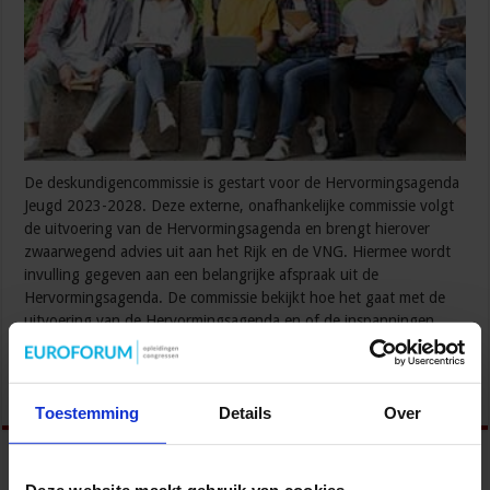
De deskundigencommissie is gestart voor de Hervormingsagenda
Jeugd 2023-2028. Deze externe, onafhankelijke commissie volgt
de uitvoering van de Hervormingsagenda en brengt hierover
zwaarwegend advies uit aan het Rijk en de VNG. Hiermee wordt
invulling gegeven aan een belangrijke afspraak uit de
Hervormingsagenda. De commissie bekijkt hoe het gaat met de
uitvoering van de Hervormingsagenda en of de inspanningen
worden geleverd …
Lees verder »
Toestemming
Details
Over