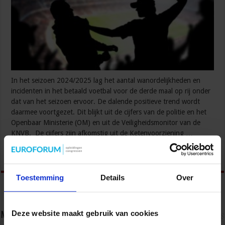
In het seizoen 2024/2025 lag het aantal wanordelijkheden en
incidenten in het betaald voetbal voor de derde maal op rij onder
dat van het seizoen ervoor. De dalende positieve trend wordt
daarmee voortgezet. Dit blijkt uit de cijfers van de politie en het
Openbaar Ministerie (OM) en uit de Veiligheidsmonitor van de
KNVB. De cijfers zijn afkomstig uit de Ketenvoorziening …
Lees verder »
Toestemming
Details
Over
Deze website maakt gebruik van cookies
Nieuwsbrief