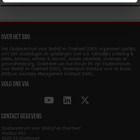
Over het SBO
Het Studiecentrum voor Bedrijf en Overheid (SBO) organiseert jaarlijks
zo’n 200 studiedagen en opleidingen over o.a. ruimtelijke ordening &
milieu, bestuur, verkeer & vervoer, sociale zekerheid, onderwijs en
gezondheidszorg. Onderdeel van Euroforum BV zijn Studiecentrum
voor Bedrijf en Overheid (SBO), Nederlands Instituut voor de Bouw
(NIB) en Secretary Management Instituut (SMI).
Volg ons via
Contact gegevens
Studiecentrum voor Bedrijf en Overheid
Postbus 845
5600 AV Eindhoven