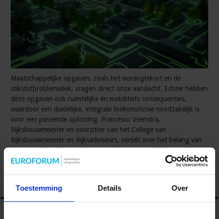
Maatschappelijke opgaven, zoals het woningtekort en de
stikstofproblematiek, vragen direct onze aandacht. Echter hebben
deze opgaven ook ruimtelijke én mobiliteits consequenties,
waardoor een duidelijke, integrale toekomstvisie noodzakelijk is
voor een passende oplossing. Francesco Veenstra,
Rijksbouwmeester en voorzitter van het College van
Rijksbouwmeester en Rijksadviseurs, vertelt over het belang van
een integrale oplossing op twee tijdssporen. Het heden en de
toekomst …
Lees verder »
Toestemming
Details
Over