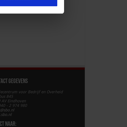
tact gegevens
iecentrum voor Bedrijf en Overheid
bus 845
 AV Eindhoven
 040 - 2 974 980
t@sbo.nl
sbo.nl
ct naar: