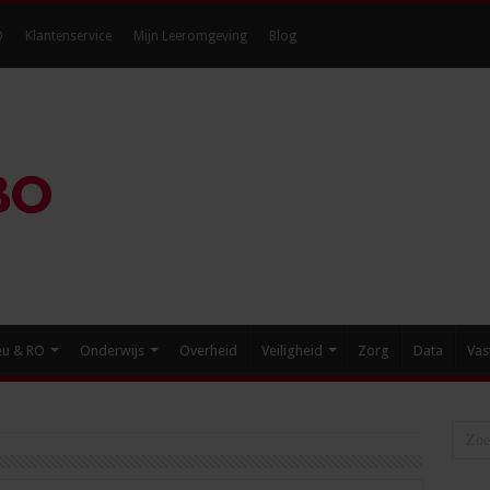
O
Klantenservice
Mijn Leeromgeving
Blog
eu & RO
Onderwijs
Overheid
Veiligheid
Zorg
Data
Vas