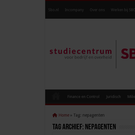
Sbo.nl
Incompany
Over ons
Werken bij SB
Finance en Control
Juridisch
Mili
Home
»
Tag:
nepagenten
Tag Archief:
nepagenten