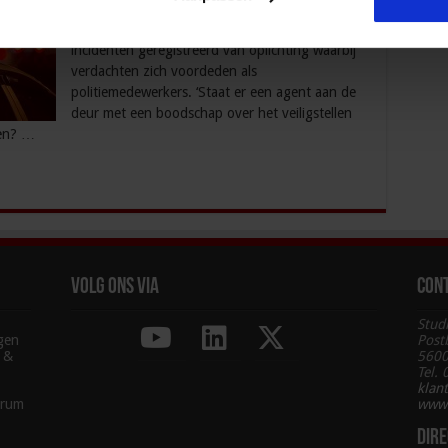
af, maar inmiddels neemt dat weer toe. In totaal
zijn er dit jaar tot en met oktober 10.631
incidenten geregistreerd van oplichting waarbij
verdachten zich voordeden als
politiemedewerkers. ‘Staat er een agent aan de
deur met een boodschap over het veiligstellen
len? …
Volg ons via
Con
Stud
agen
Post
g &
5600
Tel.
klan
trum
www.
Dire