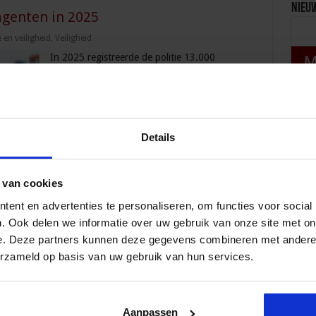
Nieu
agenten in 2025
en veiligheid
,
Veiligheid
In 2025 registreerde de politie 13.000
incidenten rond nepagenten. Het aantal
incidenten vlakt de laatste maanden af, maar de
financiële en emotionele impact op slachtoffers
– vooral 70-plussers – blijft onverminderd
groot, ziet Sybren van der Velden Walda,
Details
Bekij
landelijk projectleider Senioren en Veiligheid.
‘We blijven waarschuwen voor deze vorm van
incidenten met nepagenten lijkt stabiel te …
 van cookies
ent en advertenties te personaliseren, om functies voor social
. Ook delen we informatie over uw gebruik van onze site met on
e. Deze partners kunnen deze gegevens combineren met andere i
t nepagenten in 2025
erzameld op basis van uw gebruik van hun services.
de en veiligheid
,
Veiligheid
Het aantal incidenten met zogenoemde
nepagenten nam in augustus en september nog
Aanpassen