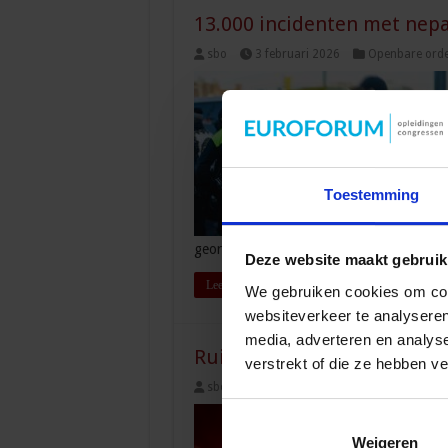
13.000 incidenten met nep
sbo
3 februari 2026
Openbare orde 
Toestemming
georganiseerde criminaliteit.’ Het aantal 
Deze website maakt gebruik
Lees verder »
We gebruiken cookies om cont
websiteverkeer te analyseren
media, adverteren en analys
Ruim 10.000 incidenten me
verstrekt of die ze hebben v
sbo
18 november 2025
Openbare or
Weigeren