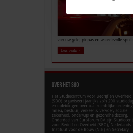
van uw geld, pinpas en waardevolle spul
Lees verder »
Over het SBO
Het Studiecentrum voor Bedrijf en Overheid
(SBO) organiseert jaarlijks zo’n 200 studied
en opleidingen over o.a. ruimtelijke ordenin
milieu, bestuur, verkeer & vervoer, sociale
zekerheid, onderwijs en gezondheidszorg.
Onderdeel van Euroforum BV zijn Studiecen
voor Bedrijf en Overheid (SBO), Nederlands
Instituut voor de Bouw (NIB) en Secretary