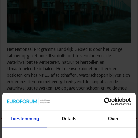
Het Nationaal Programma Landelijk Gebied is door het vorige
kabinet opgezet om stikstofuitstoot te verminderen, de
waterkwaliteit te verbeteren, natuur te herstellen en
klimaatdoelen te behalen. Het nieuwe kabinet heeft echter
besloten om het NPLG af te schaffen. Waterschappen blijven zich
echter inzetten om met een gebiedsgerichte aanpak aan de
waterkwaliteit te werken. De opgave voor schoon en voldoende
blijft …
Lees verder »
Toestemming
Details
Over