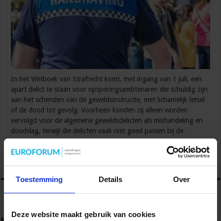
In het Wetboek van Strafrecht komt, met ingang van 1 juli, een
apart delict te staan voor opsporingsambtenaren die schuldig zijn
aan het schenden van de geweldsinstructie, met lichamelijk letsel
of de dood tot gevolg. Voorheen konden zij alleen worden
vervolgd voor de algemene geweldsdelicten als mishandeling en
doodslag, terwijl die delicten vaak niet goed passen bij de
situaties waarin …
Lees verder »
Toestemming
Details
Over
Deze website maakt gebruik van cookies