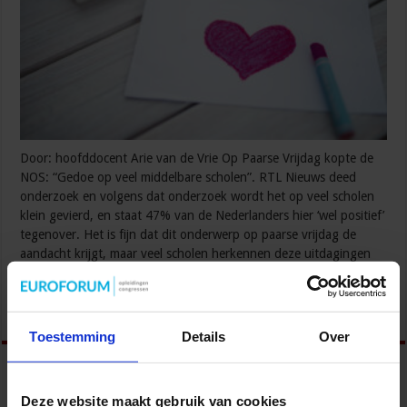
Door: hoofddocent Arie van de Vrie Op Paarse Vrijdag kopte de
NOS: “Gedoe op veel middelbare scholen”. RTL Nieuws deed
onderzoek en volgens dat onderzoek wordt het op veel scholen
klein gevierd, en staat 47% van de Nederlanders hier ‘wel positief’
tegenover. Het is fijn dat dit onderwerp op paarse vrijdag de
aandacht krijgt, maar veel scholen herkennen deze uitdagingen
…
Lees verder »
Toestemming
Details
Over
Deze website maakt gebruik van cookies