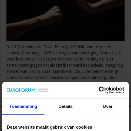
In 2022 ontving het Team Bedreigde Politici van de politie-
eenheid Den Haag 1.125 meldingen van bedreiging. Dat is bijna
twee keer zoveel als het jaar daarvoor (588 meldingen). Het
aantal bedreigingen dat als strafbaar werd beoordeeld, steeg nog
sterker: van 373 in 2021 naar 889 in 2022. De toename hangt
vooral samen met veel nieuwe meldingen van bedreiging door
één Tweede Kamerlid. …
Lees verder »
Toestemming
Details
Over
Deze website maakt gebruik van cookies