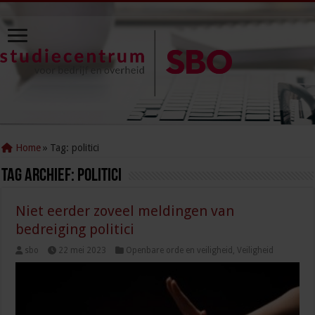
Home
»
Tag:
politici
Tag Archief:
politici
Niet eerder zoveel meldingen van
bedreiging politici
sbo
22 mei 2023
Openbare orde en veiligheid
,
Veiligheid