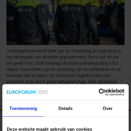
Traditiegetrouw wordt ieder jaar op Prinsjesdag de begroting en
het beheerplan van de politie gepresenteerd. Dat is ook dit jaar
het geval. Voor 2026 bedraagt de totale politiebegroting € 8,5
miljard. Desondanks zijn de uitvoering van de politietaken en de
financiën niet in balans. Dit komt door hogere kosten voor
personele zorg vanuit goed werkgeverschap, sterk oplopende
kosten voor digitalisering …
Lees verder »
Toestemming
Details
Over
Deze website maakt gebruik van cookies