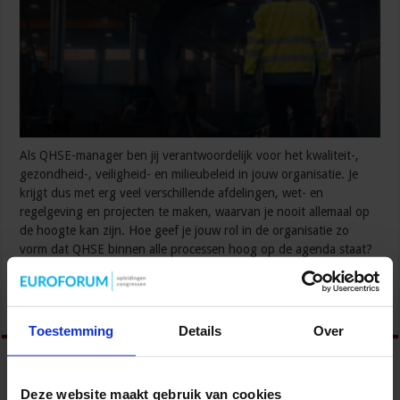
Als QHSE-manager ben jij verantwoordelijk voor het kwaliteit-,
gezondheid-, veiligheid- en milieubeleid in jouw organisatie. Je
krijgt dus met erg veel verschillende afdelingen, wet- en
regelgeving en projecten te maken, waarvan je nooit allemaal op
de hoogte kan zijn. Hoe geef je jouw rol in de organisatie zo
vorm dat QHSE binnen alle processen hoog op de agenda staat?
Herbert …
Lees verder »
Toestemming
Details
Over
Deze website maakt gebruik van cookies