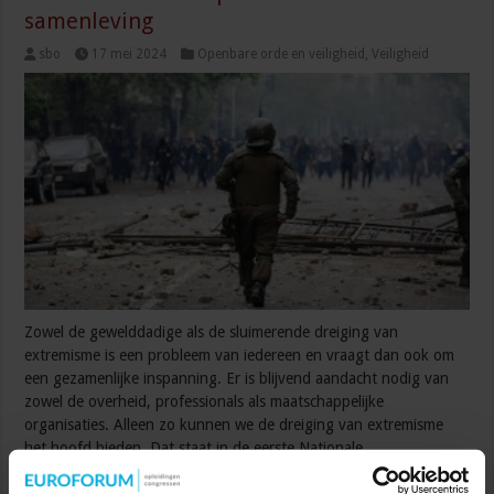
samenleving
sbo
17 mei 2024
Openbare orde en veiligheid
,
Veiligheid
Zowel de gewelddadige als de sluimerende dreiging van
extremisme is een probleem van iedereen en vraagt dan ook om
een gezamenlijke inspanning. Er is blijvend aandacht nodig van
zowel de overheid, professionals als maatschappelijke
organisaties. Alleen zo kunnen we de dreiging van extremisme
het hoofd bieden. Dat staat in de eerste Nationale
Extremismestrategie 2024-2029 die minister Yeşilgöz-Zegerius
(Justitie en Veiligheid), …