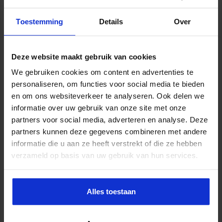
Lees verder »
Toestemming
Details
Over
Soevereinenbeweging ondermijnt
Deze website maakt gebruik van cookies
democratische rechtsorde
We gebruiken cookies om content en advertenties te
sbo
10 april 2024
Openbare orde en veiligheid
,
Veiligheid
personaliseren, om functies voor social media te bieden
en om ons websiteverkeer te analyseren. Ook delen we
informatie over uw gebruik van onze site met onze
partners voor social media, adverteren en analyse. Deze
partners kunnen deze gegevens combineren met andere
informatie die u aan ze heeft verstrekt of die ze hebben
verzameld op basis van uw gebruik van hun services.
Alles toestaan
Mensen die zich soeverein verklaren, keren zich af van de
overheid en andere instituties. Hoewel ze veelal een open