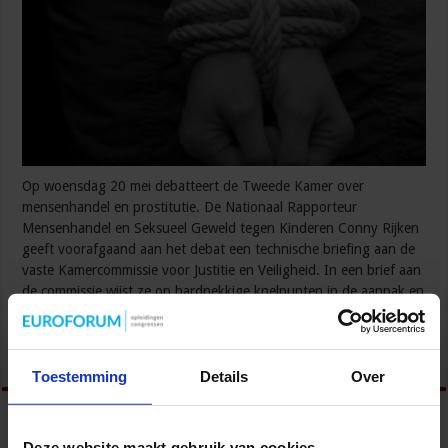
Op woensdag 20 mei debatteert de Tweede Kamer over
mensenhandel en prostitutie. De Nationaal Rapporteur
Mensenhandel en Seksueel Geweld tegen Kinderen Conny Rijken
geeft voorafgaand aan het debat een technische briefing aan de
vaste Kamercommissie voor Justitie en Veiligheid. In een brief aan
de commissie wijst ze op hardnekkige knelpunten in de aanpak en
roept op tot gedurfde keuzes. “Ondanks de inzet …
Lees verder »
Toestemming
Details
Over
Deze website maakt gebruik van cookies