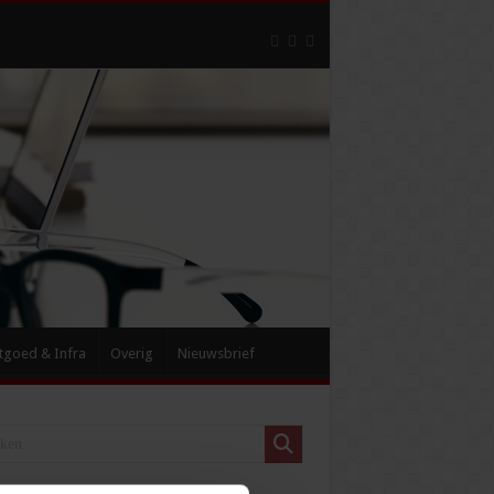
tgoed & Infra
Overig
Nieuwsbrief