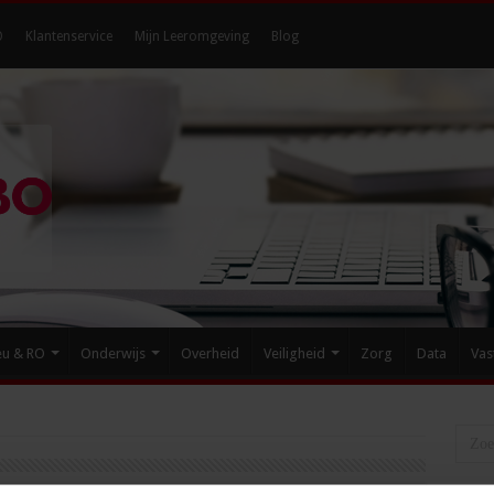
O
Klantenservice
Mijn Leeromgeving
Blog
eu & RO
Onderwijs
Overheid
Veiligheid
Zorg
Data
Vas