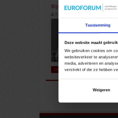
Bijna 1 op de 6 werknemers 
sbo
10 november 2025
Veiligheid
,
Toestemming
Deze website maakt gebruik
We gebruiken cookies om cont
websiteverkeer te analyseren
media, adverteren en analys
verstrekt of die ze hebben v
Lees verder »
Weigeren