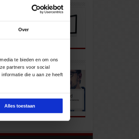
wsbrief
Over
 media te bieden en om ons
k onze opleidingen
ze partners voor social
nformatie die u aan ze heeft
Alles toestaan