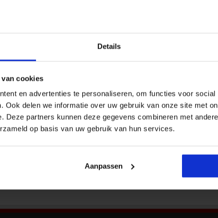
Nieu
heeft stressvol werk
Veiligheid in de organisatie
In 2024 had 16 procent van de werknemers een
Details
stressvolle baan met hoge eisen én weinig
vrijheid. In deze banen wordt veel van mensen
gevraagd, terwijl zij weinig ruimte hebben om
 van cookies
hun werk te doen zoals ze dat zelf willen. Dat
blijkt uit cijfers van de Nationale Enquête
ent en advertenties te personaliseren, om functies voor social
Bekij
Arbeidsomstandigheden (NEA) van het Centraal
. Ook delen we informatie over uw gebruik van onze site met on
Bureau voor de Statistiek (CBS) en TNO.Van …
e. Deze partners kunnen deze gegevens combineren met andere i
erzameld op basis van uw gebruik van hun services.
Aanpassen