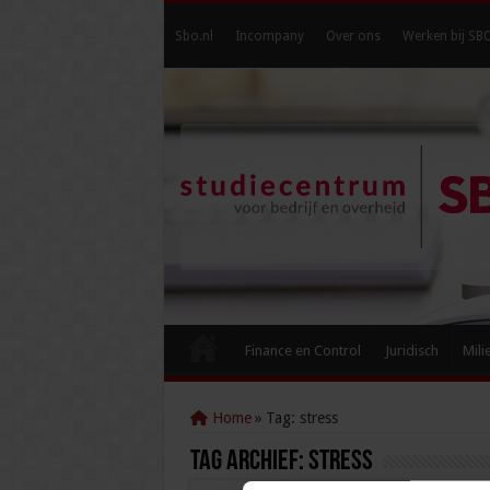
Sbo.nl
Incompany
Over ons
Werken bij SB
Finance en Control
Juridisch
Mili
Home
»
Tag:
stress
Tag Archief:
stress