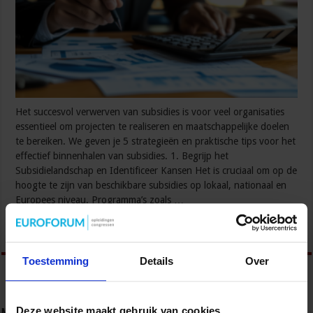
Het succesvol verwerven van subsidies is voor veel organisaties
essentieel om projecten te realiseren en maatschappelijke doelen
te bereiken. We geven je 5 strategieën en praktische tips voor het
effectief binnenhalen van subsidies. 1. Begrijp het
Subsidielandschap en Identificeer Kansen Het is cruciaal om op de
hoogte te zijn van beschikbare subsidies op lokaal, nationaal en
Europees niveau. Programma’s zoals …
Lees verder »
Toestemming
Details
Over
Deze website maakt gebruik van cookies