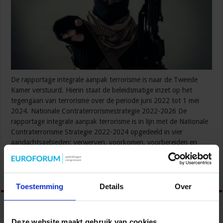
De rapportage integrale aanpak terrorisme is naar de Tweede
Kamer verstuurd. Hierin staat de beleidsmatige inzet op het
tegengaan van terrorisme over de periode juni 2022 tot 1 mei
2024. Nationale Contraterrorismestrategie 2022-2026 De
rapportage integrale aanpak terrorisme is in lijn met de Nationale
Contraterrorisme Strategie 2022-2024 opgedeeld in vier
aandachtsgebieden: verwerven, voorkomen, voorbereiden en
vervolgen. Deze combinatie van gericht …
Lees verder »
Toestemming
Details
Over
Deze website maakt gebruik van cookies