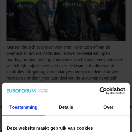
Mensen die zich soeverein verklaren, keren zich af van de
overheid en andere instituties. Hoewel ze veelal een open
houding houden richting andere mensen hebben, verspreiden ze
wel feitelijk onjuiste verhalen over de kwade intenties van de
instituties. Dit gedrag kan op langere termijn de democratische
rechtsorde ondermijnen. Een deel van de soevereinen wil zelf
bepalen of wet- en regelgeving …
Lees verder »
Toestemming
Details
Over
Deze website maakt gebruik van cookies