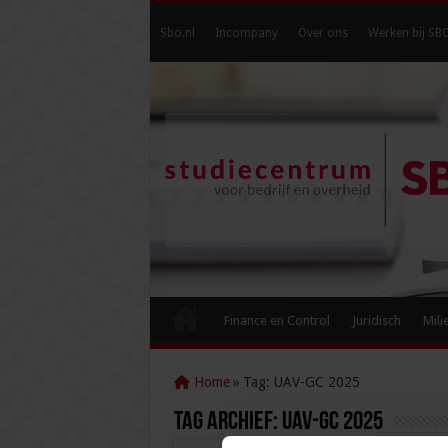
Sbo.nl
Incompany
Over ons
Werken bij SB
Finance en Control
Juridisch
Mili
Home
»
Tag:
UAV-GC 2025
Tag Archief:
UAV-GC 2025