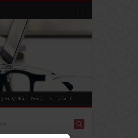
tgoed & Infra
Overig
Nieuwsbrief