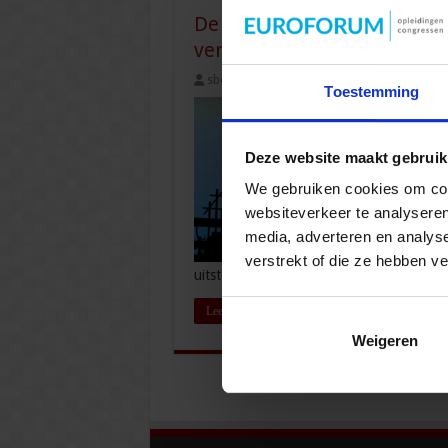
De vernieuwde UAV-GC 2025
vertrouwen
sbo
30 september 2025
Vastgoed &
Toestemming
Deze website maakt gebruik
We gebruiken cookies om cont
websiteverkeer te analyseren
media, adverteren en analys
verstrekt of die ze hebben v
uitstel en …
Lees verder »
Weigeren