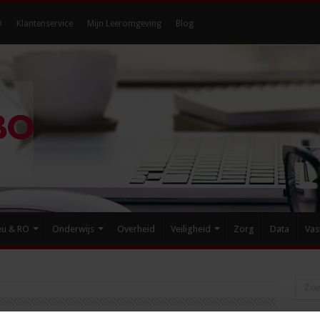
O
Klantenservice
Mijn Leeromgeving
Blog
eu & RO
Onderwijs
Overheid
Veiligheid
Zorg
Data
Vas