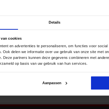
Nieu
 vraagt om ander gedrag en
 Infra
Details
Waarom duurde het zo lang voordat de nieuwe
UAV-GC er was? Welke wijzigingen zijn er
doorgevoerd? En vooral: wat vraagt dit van
 van cookies
opdrachtgevers en opdrachtnemers? Dennis de
ent en advertenties te personaliseren, om functies voor social
Raat ziet de vernieuwde UAV-GC 2025 als een
Bekij
kans om beter samen te werken – mits
. Ook delen we informatie over uw gebruik van onze site met on
opdrachtgevers bereid zijn om los te laten en
e. Deze partners kunnen deze gegevens combineren met andere i
vertrouwen te geven. Van 2005 naar 2025:
erzameld op basis van uw gebruik van hun services.
Aanpassen