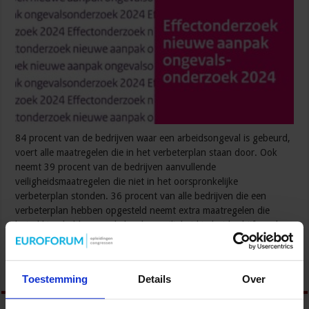
84 procent van de bedrijven waar een arbeidsongeval is gebeurd,
voert alle maatregelen die in het verbeterplan staan door. Ook
neemt 39 procent van de bedrijven aanvullende
veiligheidsmaatregelen die niet in het oorspronkelijke
verbeterplan stonden. 36 procent van alle bedrijven die een
verbeterplan hebben opgesteld neemt extra maatregelen die
betrekking hebben op de bredere veiligheid in het bedrijf, zoals
het …
Lees verder »
Toestemming
Details
Over