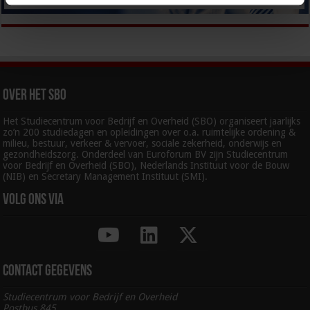
Over het SBO
Het Studiecentrum voor Bedrijf en Overheid (SBO) organiseert jaarlijks
zo’n 200 studiedagen en opleidingen over o.a. ruimtelijke ordening &
milieu, bestuur, verkeer & vervoer, sociale zekerheid, onderwijs en
gezondheidszorg. Onderdeel van Euroforum BV zijn Studiecentrum
voor Bedrijf en Overheid (SBO), Nederlands Instituut voor de Bouw
(NIB) en Secretary Management Instituut (SMI).
Volg ons via
Contact gegevens
Studiecentrum voor Bedrijf en Overheid
Postbus 845