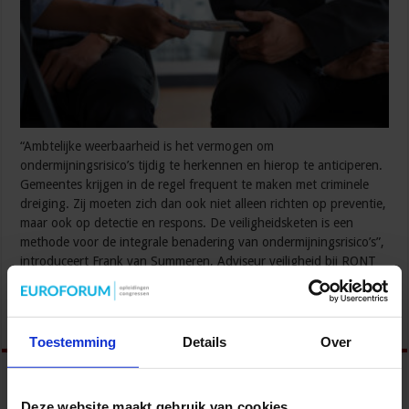
“Ambtelijke weerbaarheid is het vermogen om
ondermijningsrisico’s tijdig te herkennen en hierop te anticiperen.
Gemeentes krijgen in de regel frequent te maken met criminele
dreiging. Zij moeten zich dan ook niet alleen richten op preventie,
maar ook op detectie en respons. De veiligheidsketen is een
methode voor de integrale benadering van ondermijningsrisico’s”,
introduceert Frank van Summeren, Adviseur veiligheid bij RONT
…
Lees verder »
Toestemming
Details
Over
Deze website maakt gebruik van cookies