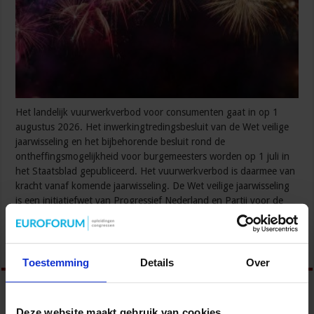
Het landelijk vuurwerkverbod voor consumenten gaat in op 1
augustus 2026. Het inwerkingtredingsbesluit van de Wet veilige
jaarwisseling en het bijbehorende besluit rond de
ontheffingsmogelijkheid voor burgemeesters worden op 1 juli in
het Staatsblad gepubliceerd. Het vuurwerkverbod is daarmee van
kracht vanaf komende jaarwisseling. De Wet veilige jaarwisseling
is een initiatiefwet van Progressief Nederland en Partij voor de
Dieren. Beide …
Lees verder »
Toestemming
Details
Over
Deze website maakt gebruik van cookies