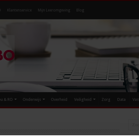
O
Klantenservice
Mijn Leeromgeving
Blog
eu & RO
Onderwijs
Overheid
Veiligheid
Zorg
Data
Vas