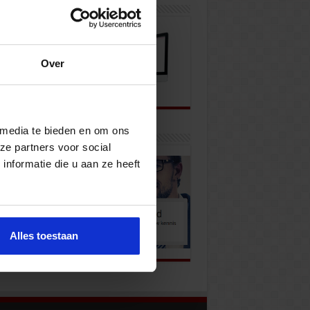
wsbrief
Over
 media te bieden en om ons
k onze opleidingen
ze partners voor social
nformatie die u aan ze heeft
Alles toestaan