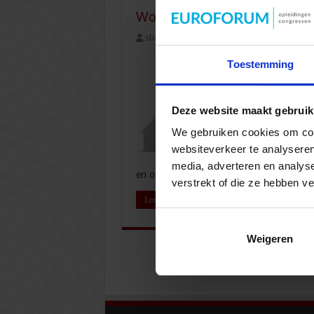
Woning dicht na geweld of
sbo
20 november 2019
Openbare or
Toestemming
Deze website maakt gebruik
We gebruiken cookies om cont
websiteverkeer te analyseren
media, adverteren en analys
en ondermijnende …
verstrekt of die ze hebben v
Lees verder »
Weigeren