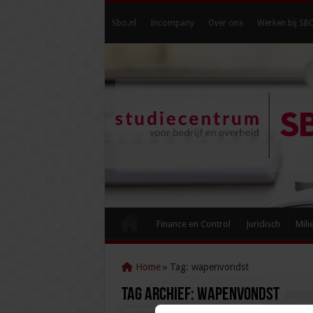
Sbo.nl
Incompany
Over ons
Werken bij SB
Finance en Control
Juridisch
Mili
Home
»
Tag:
wapenvondst
Tag Archief:
wapenvondst