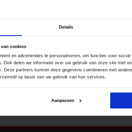
Nieu
 wapenvondst
de en veiligheid
,
Veiligheid
Een burgemeester kan straks een woning
Details
sluiten als de openbare orde rond de woning is
of dreigt te worden verstoord door ernstig
geweld, zoals een beschieting of het gooien van
 van cookies
explosieven. Ook geldt de bevoegdheid als er
wapens in een woning zijn aangetroffen. De
ent en advertenties te personaliseren, om functies voor social
Bekij
maatregel is nodig om de openbare orde te
. Ook delen we informatie over uw gebruik van onze site met on
handhaven, waar die door de georganiseerde
e. Deze partners kunnen deze gegevens combineren met andere i
erzameld op basis van uw gebruik van hun services.
Aanpassen