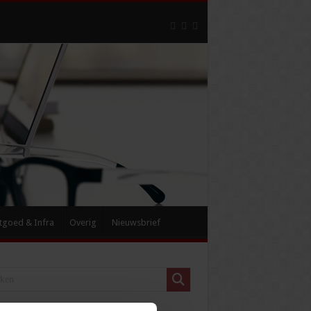
tgoed & Infra
Overig
Nieuwsbrief