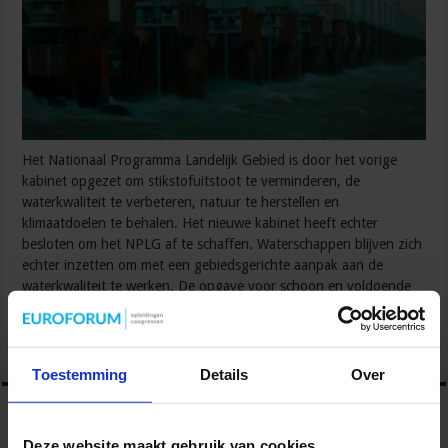
Het Nationaal Programma Landelijk Gebied is door het vorige
kabinet opgezet om stikstofuitstoot te verminderen, de
waterkwaliteit te verbeteren, natuur te herstellen en
klimaatdoelen te behalen. Het nieuwe kabinet heeft echter
besloten om het NPLG af te schaffen. Waterschappen blijven zich
echter inzetten om met een gebiedsgerichte aanpak aan de
waterkwaliteit te werken. De opgave voor schoon en voldoende
blijft …
Lees verder »
Toestemming
Details
Over
Deze website maakt gebruik van cookies