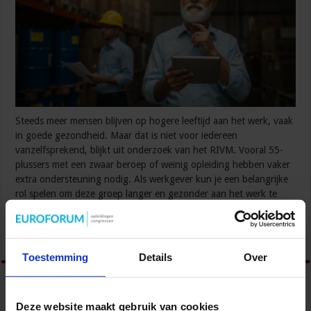
Steeds meer mensen blijven op hogere leeftijd aan het werk, vaak
in goede gezondheid. Maar dat is niet voor iedereen
vanzelfsprekend, blijkt uit onderzoek van het RIVM. Vooral 55-
plussers met een zwaar beroep of weinig opleiding hebben vaker
extra ondersteuning nodig. Als werkgever kun je een belangrijke
rol spelen om deze groep langer en gezonder aan het werk te
houden. …
Lees verder »
Toestemming
Details
Over
Deze website maakt gebruik van cookies