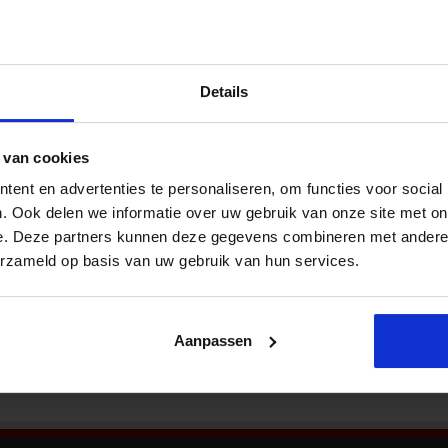
Nieu
en van seksuele misdrijven
rde en veiligheid
,
Veiligheid
Het aantal meldingen en aangiftes van seksuele
Details
misdrijven bij de politie neemt toe. Vermoedelijk
door onder meer de invoering van de nieuwe
Wet Seksuele Misdrijven. Hoewel recent
 van cookies
meerdere zedenmisdrijven of pogingen daartoe
plaatsvonden met ogenschijnlijk willekeurige
ent en advertenties te personaliseren, om functies voor social
Bekij
slachtoffers benadrukken zedenexperts van de
. Ook delen we informatie over uw gebruik van onze site met on
politie dat slachtoffer en dader elkaar in de
e. Deze partners kunnen deze gegevens combineren met andere i
wamen in de eerste zes …
erzameld op basis van uw gebruik van hun services.
Aanpassen