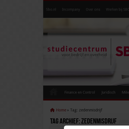
Sbo.nl
Incompany
Over ons
Werken bij SB
Finance en Control
Juridisch
Mili
Home
»
Tag:
zedenmisdrijf
Tag Archief:
zedenmisdrijf