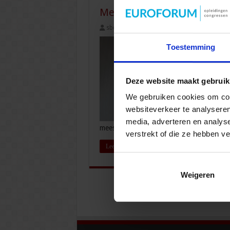
Meer meldingen en aangift
sbo
15 september 2025
Openbare o
Toestemming
Deze website maakt gebruik
We gebruiken cookies om cont
websiteverkeer te analyseren
media, adverteren en analys
meeste gevallen kennen. Bij de politie k
verstrekt of die ze hebben v
Lees verder »
Weigeren