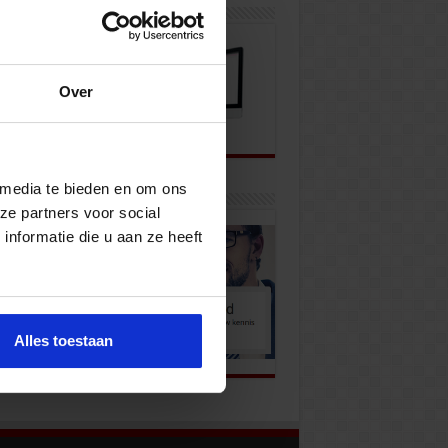
wsbrief
Over
 media te bieden en om ons
k onze opleidingen
ze partners voor social
nformatie die u aan ze heeft
Alles toestaan