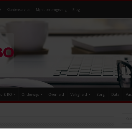
O
Klantenservice
Mijn Leeromgeving
Blog
eu & RO
Onderwijs
Overheid
Veiligheid
Zorg
Data
Vas