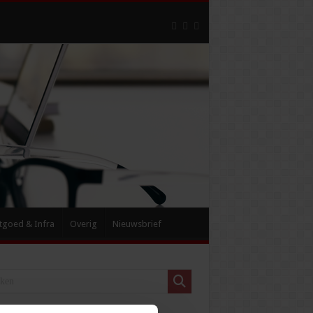
tgoed & Infra
Overig
Nieuwsbrief