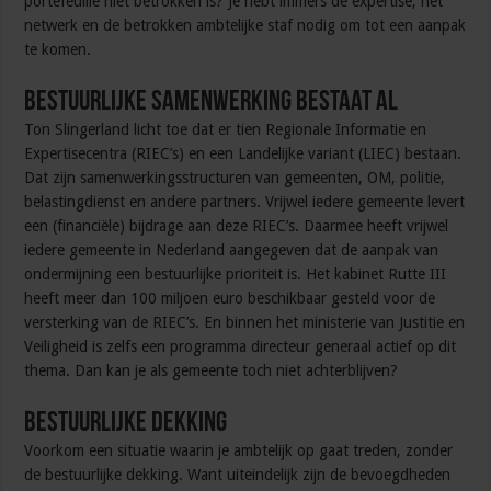
portefeuille niet betrokken is? Je hebt immers de expertise, het
netwerk en de betrokken ambtelijke staf nodig om tot een aanpak
te komen.
Bestuurlijke samenwerking bestaat al
Ton Slingerland licht toe dat er tien Regionale Informatie en
Expertisecentra (RIEC’s) en een Landelijke variant (LIEC) bestaan.
Dat zijn samenwerkingsstructuren van gemeenten, OM, politie,
belastingdienst en andere partners. Vrijwel iedere gemeente levert
een (financiële) bijdrage aan deze RIEC’s. Daarmee heeft vrijwel
iedere gemeente in Nederland aangegeven dat de aanpak van
ondermijning een bestuurlijke prioriteit is. Het kabinet Rutte III
heeft meer dan 100 miljoen euro beschikbaar gesteld voor de
versterking van de RIEC’s. En binnen het ministerie van Justitie en
Veiligheid is zelfs een programma directeur generaal actief op dit
thema. Dan kan je als gemeente toch niet achterblijven?
Bestuurlijke dekking
Voorkom een situatie waarin je ambtelijk op gaat treden, zonder
de bestuurlijke dekking. Want uiteindelijk zijn de bevoegdheden