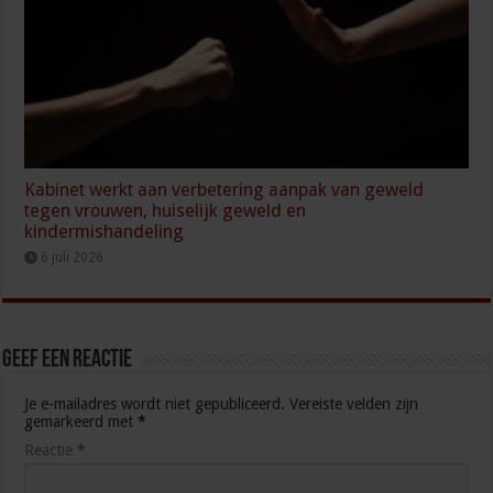
Kabinet werkt aan verbetering aanpak van geweld
tegen vrouwen, huiselijk geweld en
kindermishandeling
6 juli 2026
Geef een reactie
Je e-mailadres wordt niet gepubliceerd.
Vereiste velden zijn
gemarkeerd met
*
Reactie
*