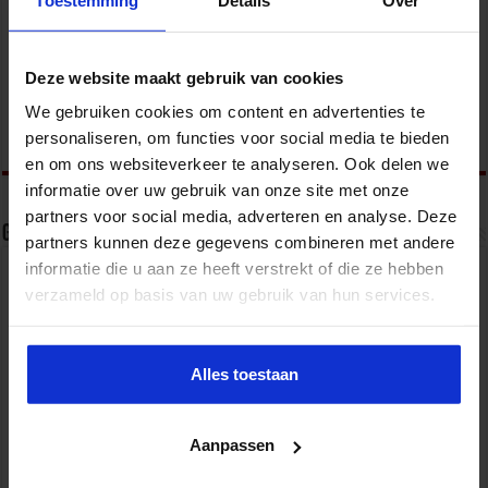
overheid en het bedrijfsleven met als doel om
kennis en ervaringen uit te wisselen en van elkaar te leren. Ik
organiseer events over trends en actuele ontwikkelingen op het
terrein van veiligheid. Meer informatie over het Studiecentrum voor
Deze website maakt gebruik van cookies
Bedrijf en Overheid en het opleidingsaanbod is te vinden op
www.sbo.nl/veiligheid
We gebruiken cookies om content en advertenties te
personaliseren, om functies voor social media te bieden
en om ons websiteverkeer te analyseren. Ook delen we
informatie over uw gebruik van onze site met onze
partners voor social media, adverteren en analyse. Deze
Gerelateerde Artikelen
partners kunnen deze gegevens combineren met andere
informatie die u aan ze heeft verstrekt of die ze hebben
verzameld op basis van uw gebruik van hun services.
Alles toestaan
Aanpassen