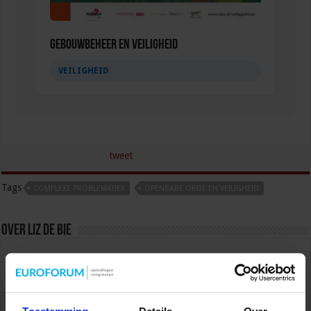
Gebouwbeheer en veiligheid
VEILIGHEID
tweet
Tags
COMPLEXE PROBLEMATIEK
OPENBARE ORDE EN VEILIGHEID
Over Liz de Bie
Nederland veilig maken doe je samen. Voor het
Studiecentrum voor Bedrijf en Overheid
organiseer ik congressen, cursussen, opleidingen
en incompany trainingen voor en met
veiligheidsprofessionals werkzaam bij de
Toestemming
Details
Over