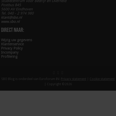
Studiecentrum voor Bedrijf en Overheid
Postbus 845
5600 AV Eindhoven
Tel. 040 - 2 974 980
klant@sbo.nl
www.sbo.nl
Direct naar:
Wijzig uw gegevens
Klantenservice
Privacy Policy
Incompany
Profilering
SBO Blog is onderdeel van Euroforum BV.
Privacy statement
|
Cookie statement
| Copyright ©2026