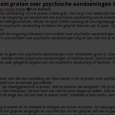
 om praten over psychische aandoeningen 
en reactie achter
136 Bekeken
he aandoening. Erover praten is belangrijk. Het zorgt voor wederzijds be
 in de omgeving van iemand met een psychische aandoening wel de intent
e van Volksgezondheid, Welzijn en Sport (VWS) vandaag de vervolgcampagne
 psychische aandoening te helpen het gesprek hierover aan te gaan. Tij
im.
eft de omgeving onbewust vooroordelen over psychische aandoeningen. Die
vooroordelen over psychische aandoeningen weg en laat zien hoe je ook 
an te gaan over psychische aandoeningen voor omstanders groot is. Zev
tien mensen vinden psychische aandoeningen of klachten privé. Slechts e
rmee vaak gelegd bij degene met een psychische aandoening of klachten. Ter
en zien dat een wandeling een fijne manier is om te praten over psychisc
 goed voor je mentale gezondheid.
jn dwanggedachtes te praten. Wat hij anderen wil meegeven: “Als je erov
en mijn therapeut. Die kon toen ook niet de juiste diagnose stellen. Ook m
t de enige was die hier mee te maken heeft. Inmiddels is mijn motto: verte
te nemen en de drempel te verlagen om erover te praten. De campagne is
ie het gesprek aangingen en concrete tips om het gesprek zelf aan te g