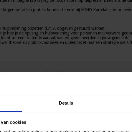
erdere campagne (2018) lag de focus vooral op depressie. Daarna is de c
f lotgenoot willen praten, kunnen terecht bij MIND Korrelatie. Voor mee
ve hulpverlening opzetten d.m.v. opgaven gestuurd werken.
r je hoe je de opvang en hulpverlening voor personen met verward gedr
je komt tot een sluitende aanpak van ex-gedetineerden in jouw gemeente.
el theorie als praktijkvoorbeelden uiteengezet hoe een strategie die zic
elateerde Opleidingen en Cursussen
rg ex-gedetineerden
Details
 van cookies
ent en advertenties te personaliseren, om functies voor social