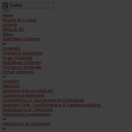
Home
Finance en Control
Juridisch
Milieu & RO
Milieu
Ruimtelijke Ordening
Onderwijs
Toetsen & Examineren
Hoger Onderwijs
Middelbaar Onderwijs
Voortgezet Onderwijs
Primair Onderwijs
Overheid
Veiligheid
Openbare orde en veiligheid
Complexe problematiek
Ondermijning en Georganiseerde Criminaliteit
Openbare Orde, Crisisbeheersing & Rampenbestrijding
Radicalisering en Terrorisme
Veiligheid bij evenementen
Veiligheid in de organisatie