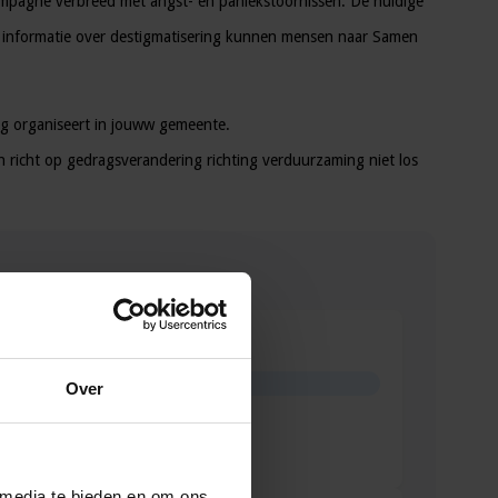
ampagne verbreed met angst- en paniekstoornissen. De huidige
r informatie over destigmatisering kunnen mensen naar Samen
ag organiseert in jouww gemeente.
h richt op gedragsverandering richting verduurzaming niet los
Over
 media te bieden en om ons