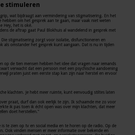
te stimuleren
grip, wat bijdraagt aan vermindering van stigmatisering. En het
ie hebben om het gesprek aan te gaan, maar vaak niet weten
 Hey, het is oké.
dens de aftrap gaat Paul Blokhuis al wandelend in gesprek met
 stigmatisering zorgt voor isolatie, disfunctioneren en
als omstander het gesprek kunt aangaan. Dat is nu in tijden
en op de tien mensen hebben het idee dat vragen naar iemands
en kwart verwacht dat een persoon met een psychische aandoening
wijl praten juist een eerste stap kan zijn naar herstel en ervoor
he klachten. Je hebt meer ruimte, kunt eenvoudig stiltes laten
er praat, durf dan ook eerlijk te zijn. Ik schaamde me zo voor
erkte ik pas toen ik écht open was over mijn klachten, dat meer
llen doet herstellen.”
 te zien op tv en social media en te horen op de radio. Op de
aan. Ook vinden mensen er meer informatie over bekende en