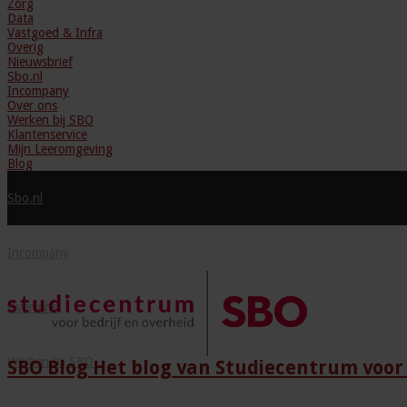
Zorg
Data
Vastgoed & Infra
Overig
Nieuwsbrief
Sbo.nl
Incompany
Over ons
Werken bij SBO
Klantenservice
Mijn Leeromgeving
Blog
Sbo.nl
Incompany
Over ons
Werken bij SBO
SBO Blog Het blog van Studiecentrum voor 