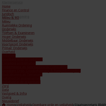
Klantenservice
Home
Finance en Control
Juridisch
Mijn Leeromgeving
Milieu & RO
Milieu
Ruimtelijke Ordening
Onderwijs
Blog
Toetsen & Examineren
Hoger Onderwijs
Middelbaar Onderwijs
Voortgezet Onderwijs
Primair Onderwijs
Overheid
Veiligheid
Openbare orde en veiligheid
Complexe problematiek
Ondermijning en Georganiseerde Criminaliteit
Openbare Orde, Crisisbeheersing & Rampenbestrijding
Radicalisering en Terrorisme
Veiligheid bij evenementen
Veiligheid in de organisatie
Zorg
Data
Vastgoed & Infra
Overig
Nieuwsbrief
Home
»
Veiligheid
»
Openbare orde en veiligheid
»
Staatssecretaris Blo