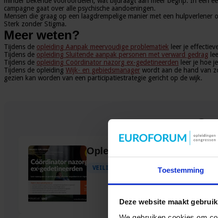
minder bekende vooroordelen, wat bijdraagt aan meer begrip. In een e
campagne gaat over alle psychische aandoeningen.
Mensen die graag op een laagdrempelige manier met een hulpverlener o
Sterk zonder Stigma.
Meer weten?
Tijdens de
opleiding Aanpak meervoudige problematiek
leer je effectie
Tijdens de
opleiding Sluitende aanpak personen met verward gedrag
lee
Tijdens de
opleiding Coördinator nazorg ex-gedetineerden
leer je hoe 
Tijdens de opleiding
Wijk- en gebiedsmanager
wordt aan de hand van zow
gezien kan worden van een participatiestrategie gericht op de wijk.
Ger
Opleiding Coördinator nazo
VEILIGHEID
Toestemming
Deze website maakt gebruik
We gebruiken cookies om cont