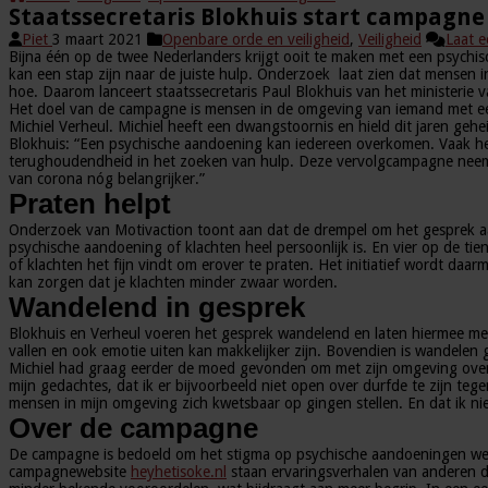
Staatssecretaris Blokhuis start campagne
Piet
3 maart 2021
Openbare orde en veiligheid
,
Veiligheid
Laat e
Bijna één op de twee Nederlanders krijgt ooit te maken met een psychisc
kan een stap zijn naar de juiste hulp. Onderzoek laat zien dat mensen
hoe. Daarom lanceert staatssecretaris Paul Blokhuis van het ministeri
Het doel van de campagne is mensen in de omgeving van iemand met een
Michiel Verheul. Michiel heeft een dwangstoornis en hield dit jaren gehe
Blokhuis: “Een psychische aandoening kan iedereen overkomen. Vaak he
terughoudendheid in het zoeken van hulp. Deze vervolgcampagne neemt 
van corona nóg belangrijker.”
Praten helpt
Onderzoek van Motivaction toont aan dat de drempel om het gesprek a
psychische aandoening of klachten heel persoonlijk is. En vier op de 
of klachten het fijn vindt om erover te praten. Het initiatief wordt daa
kan zorgen dat je klachten minder zwaar worden.
Wandelend in gesprek
Blokhuis en Verheul voeren het gesprek wandelend en laten hiermee mete
vallen en ook emotie uiten kan makkelijker zijn. Bovendien is wandelen
Michiel had graag eerder de moed gevonden om met zijn omgeving over zi
mijn gedachtes, dat ik er bijvoorbeeld niet open over durfde te zijn teg
mensen in mijn omgeving zich kwetsbaar op gingen stellen. En dat ik nie
Over de campagne
De campagne is bedoeld om het stigma op psychische aandoeningen weg 
campagnewebsite
heyhetisoke.nl
staan ervaringsverhalen van anderen d