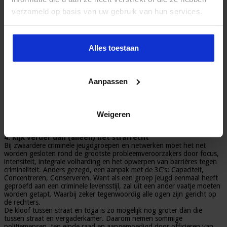
zijn. Het is belangrijk voor de politie te weten welke angsten er lokaal
verzameld op basis van uw gebruik van hun services.
leven en welke verwachtingen burgers in een buurt hebben jegens de
politie bij het bestrijden van problematische jeugdgroepen. Dat vergt
bij het uitblijven van meldingen nadruk op kennis van de ‘straat’ en die
is niet zomaar in de politiesystemen terug te vinden.
Alles toestaan
Computerinformatie biedt weinig zicht op wat er werkelijk aan de hand
is in het ‘botsen met de buurt’. Buurtagenten kunnen daarin een
belangrijke rol spelen, maar dienen dan wel over voldoende tijd te
beschikken voor ‘wijkwerk’. Een mooi voorbeeld van deze schouder-
aan-schouderaanpak is een bewonersnetwerk in een Nederlandse
Aanpassen
gemeente, dat de politie en de gemeente informeert over incidenten
en dreiging in de buurt. Omwille van de veiligheid is alleen de
voorzitter met naam en toenaam bekend. De overigen zijn alleen
bekend bij de politie en bij de burgemeester die zij periodiek bijpraten
Weigeren
over de wijk.
4. Kijk verder dan (alleen) het strafrecht
Bij zwaardere criminele jeugdgroepen en netwerken moet het net
worden gesloten rond de grootste probleemveroorzakers door focus,
intensiteit, integrale volharding en het opwerpen van barrières tegen
criminaliteit. Anders gezegd, een aanpak met de 3C’s: Capaciteit,
Concentreren, Conserveren. Want als een groep jeugd eenmaal heeft
geproefd aan een criminele levensstijl, zal uit een ander vaatje moeten
worden getapt. Waarbij zeker tegenwoordig alle ogen zijn gericht op
de rechters.
De kloof tussen straat en toga is zo mogelijk nog groter dan die
tussen straat en vergaderkamer. Daarom nemen sommige
politiemensen, ten einde raad en aangemoedigd door officieren van