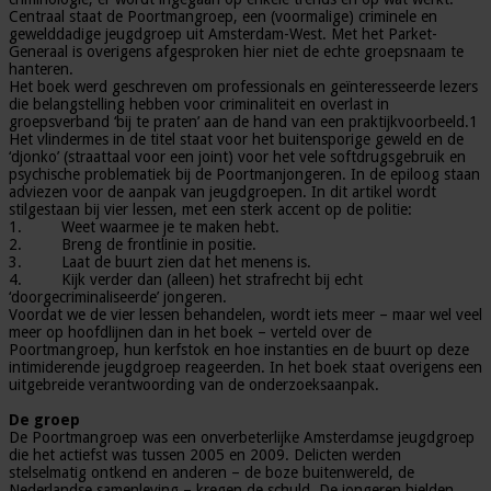
Centraal staat de Poortmangroep, een (voormalige) criminele en
gewelddadige jeugdgroep uit Amsterdam-West. Met het Parket-
Generaal is overigens afgesproken hier niet de echte groepsnaam te
hanteren.
Het boek werd geschreven om professionals en geïnteresseerde lezers
die belangstelling hebben voor criminaliteit en overlast in
groepsverband ‘bij te praten’ aan de hand van een praktijkvoorbeeld.1
Het vlindermes in de titel staat voor het buitensporige geweld en de
‘djonko’ (straattaal voor een joint) voor het vele softdrugsgebruik en
psychische problematiek bij de Poortmanjongeren. In de epiloog staan
adviezen voor de aanpak van jeugdgroepen. In dit artikel wordt
stilgestaan bij vier lessen, met een sterk accent op de politie:
1. Weet waarmee je te maken hebt.
2. Breng de frontlinie in positie.
3. Laat de buurt zien dat het menens is.
4. Kijk verder dan (alleen) het strafrecht bij echt
‘doorgecriminaliseerde’ jongeren.
Voordat we de vier lessen behandelen, wordt iets meer – maar wel veel
meer op hoofdlijnen dan in het boek – verteld over de
Poortmangroep, hun kerfstok en hoe instanties en de buurt op deze
intimiderende jeugdgroep reageerden. In het boek staat overigens een
uitgebreide verantwoording van de onderzoeksaanpak.
De groep
De Poortmangroep was een onverbeterlijke Amsterdamse jeugdgroep
die het actiefst was tussen 2005 en 2009. Delicten werden
stelselmatig ontkend en anderen – de boze buitenwereld, de
Nederlandse samenleving – kregen de schuld. De jongeren hielden