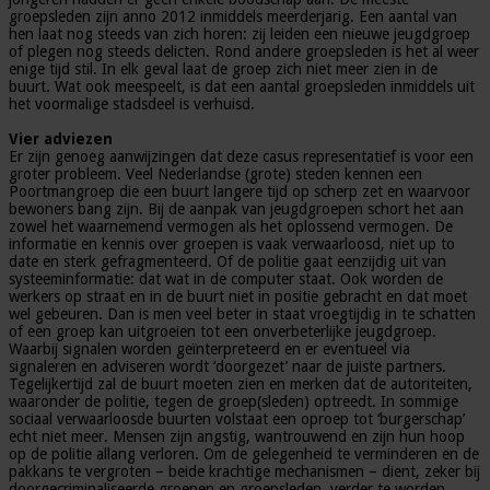
groepsleden zijn anno 2012 inmiddels meerderjarig. Een aantal van
hen laat nog steeds van zich horen: zij leiden een nieuwe jeugdgroep
of plegen nog steeds delicten. Rond andere groepsleden is het al weer
enige tijd stil. In elk geval laat de groep zich niet meer zien in de
buurt. Wat ook meespeelt, is dat een aantal groepsleden inmiddels uit
het voormalige stadsdeel is verhuisd.
Vier adviezen
Er zijn genoeg aanwijzingen dat deze casus representatief is voor een
groter probleem. Veel Nederlandse (grote) steden kennen een
Poortmangroep die een buurt langere tijd op scherp zet en waarvoor
bewoners bang zijn. Bij de aanpak van jeugdgroepen schort het aan
zowel het waarnemend vermogen als het oplossend vermogen. De
informatie en kennis over groepen is vaak verwaarloosd, niet up to
date en sterk gefragmenteerd. Of de politie gaat eenzijdig uit van
systeeminformatie: dat wat in de computer staat. Ook worden de
werkers op straat en in de buurt niet in positie gebracht en dat moet
wel gebeuren. Dan is men veel beter in staat vroegtijdig in te schatten
of een groep kan uitgroeien tot een onverbeterlijke jeugdgroep.
Waarbij signalen worden geïnterpreteerd en er eventueel via
signaleren en adviseren wordt ‘doorgezet’ naar de juiste partners.
Tegelijkertijd zal de buurt moeten zien en merken dat de autoriteiten,
waaronder de politie, tegen de groep(sleden) optreedt. In sommige
sociaal verwaarloosde buurten volstaat een oproep tot ‘burgerschap’
echt niet meer. Mensen zijn angstig, wantrouwend en zijn hun hoop
op de politie allang verloren. Om de gelegenheid te verminderen en de
pakkans te vergroten – beide krachtige mechanismen – dient, zeker bij
doorgecriminaliseerde groepen en groepsleden, verder te worden