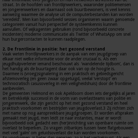
straat. In de hoofden van frontlijnwerkers, waaronder politiemensen
en jongerenwerkers en daarnaast ook buurtbewoners, is veel kennis
aanwezig waarmee de analyse uit de computerbestanden kan worden
‘veredeld’. Men kan bijvoorbeeld sessies organiseren waarin genoemde
categorieën vanuit hun perspectief de systeemkennis kunnen
aanvullen. Of wijkagenten gebruiken (rond bijvoorbeeld concrete
incidenten) moderne communicatie als Twitter of WhatsApp om snel
hun burgercontacten te kunnen raadplegen.
2. De frontlinie in positie: het gezond verstand
Vaak weten frontlijnwerkers in de aanpak van een jeugdgroep van
elkaar niet welke informatie voor de ander cruciaal is. Als een
jeugdhulpverlener iemand beschouwt als ‘wandelende tijdbom’, dan is
het handig als de buurtagent daar ook van op de hoogte is.
Daarmee is (vroeg)signalering in een praktisch en gebiedsgericht
afstemoverleg (en geen zwaar opgetuigd, veelal ‘verstopt’ en
technocratisch casusoverleg in een veiligheidshuis) door de frontlinie
aanbevolen.
De gemeenten Helmond en ook Apeldoorn doen iets dergelijks al jaren
en betrekkelijk succesvol in de vorm van overlastteams van politie en
jongerenwerk, die zijn gericht op het met gezond verstand en heel
praktisch voorkomen en bestrijden van jeugdoverlast.3 Zij richten zich
met name op nog aanspreekbare jeugdgroepen. Er worden afspraken
gemaakt met jeugd, men leidt ze naar instanties, maar er wordt
bijvoorbeeld ook gedacht een (her)inrichting van openbare ruimte om
overlast te beperken. Zo vragen zitbankjes tussen twee flatgebouwen
met veel ‘galm’ om geluidsoverlast die kan worden voorkomen.
En voorkomen is beter dan genezen, zo is het vertrekpunt. Als een