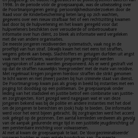
1998. In de periode vóór de groepsaanpak, was de uitwisseling over
de Poortmanjongeren gering: persoonlijkheidsonderzoeken door de
Raad voor de Kinderbescherming lieten lang op zich wachten,
gegevens over een nieuw strafbaar feit of een rechtszitting kwamen
laat door bij de hulpverlening en het kwam geregeld voor dat
hulpverleners beschikten over verouderde of onbetrouwbare
informatie over hun cliënt, zo bleek als informatie werd vergeleken
met die van andere organisaties.
De meeste jongeren recidiveerden systematisch, vaak nog in de
proeftijd van hun straf. Dikwijls kwam het niet eens tot straffen,
wegens gebrek aan bewijs. Slachtoffers en getuigen durfden uit angst
vaak niet te verklaren, waardoor jongeren geregeld werden
vrijgesproken of zaken werden geseponeerd. Als er werd gestraft viel
op dat de straffen nauwelijks ‘meegroeiden’ met de mate van recidive.
Met regelmaat kregen jongeren hierdoor straffen die strikt genomen
te licht waren en niet (meer) pasten bij hun criminele staat van dienst.
De Poortmangroep kwam pas als groep in beeld bij instanties met een
poging tot doodslag op een politieman. De groepsaanpak onder
leiding van het stadsdeel en justitie betrof een combinatie van justitie-
en zorgtrajecten. Kort gezegd werd nagegaan wat er van deze
jongeren bekend was bij de politie en andere instanties met het doel
om de jongeren te berechten en (ook) hulp te bieden. Die informatie
werd voor het eerst bijeen gebracht. Bij zorgtrajecten werd het accent
ook gelegd op de gezinnen. Een aantal kernleden verdween als gevolg
van de aanpak gedurende enige tijd in een justitiële jeugdinrichting of
een penitentiaire inrichting voor volwassenen.
Al met al kwam de groepsaanpak te laat. De ‘doorgecriminaliseerde’
jongeren hadden er geen enkele boodschap aan. De meeste