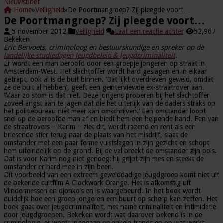
Nieuwsbrief
Home
»
Veiligheid
»
De Poortmangroep? Zij pleegde voort…
De Poortmangroep? Zij pleegde voort…
5 november 2012
Veiligheid
Laat een reactie achter
52,967
Bekeken
Eric Bervoets, criminoloog en bestuurskundige en spreker op de
landelijke studiedagen Jeugdbeleid & Jeugdcriminaliteit
.
Er wordt een man beroofd door een groepje jongeren op straat in
Amsterdam-West. Het slachtoffer wordt hard geslagen en in elkaar
getrapt, ook al is de buit binnen. ‘Dat lijkt overdreven geweld, omdat
ze de buit al hebben’, geeft een geïnterviewde ex-straatrover aan.
‘Maar zo stom is dat niet. Deze jongens proberen bij het slachtoffer
zoveel angst aan te jagen dat die het uiterlijk van de daders straks op
het politiebureau niet meer kan omschrijven.’ Een omstander loopt
snel op de beroofde man af en biedt hem een helpende hand. Een van
de straatrovers – Karim – ziet dit, wordt razend en rent als een
briesende stier terug naar de plaats van het misdrijf, slaat de
omstander met een paar ferme vuistslagen in zijn gezicht en schopt
hem uiteindelijk op de grond. Bij de val breekt de omstander zijn pols.
Dat is voor Karim nog niet genoeg: hij grijpt zijn mes en steekt de
omstander er hard mee in zijn been.
Dit voorbeeld van een extreem gewelddadige jeugdgroep komt niet uit
de bekende cultfilm A Clockwork Orange. Het is afkomstig uit
Vlindermessen en djonko’s en is waargebeurd. In het boek wordt
duidelijk hoe een groep jongeren een buurt op scherp kan zetten. Het
boek gaat over jeugdcriminaliteit, met name criminaliteit en intimidatie
door jeugdgroepen. Bekeken wordt wat daarover bekend is in de
criminologie, er wordt ingegaan op enkele trends en op wat werkt.