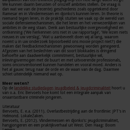
We kunnen daarin berusten of onszelf ambities stellen. De vraag is
dan wat we van de (recente) geschiedenis zoals opgetekend door
Ramesar en in Vlindermessen en djonko’s kunnen leren. In theorie is
niemand tegen leren, in de praktijk stuiten we vaak op de wereld van
sociale defensiemechanismen, die het leren en het verwezenlijken van
ambities in de weg staan. Denk aan bestuurlijke overgevoeligheid en
ontkenning (‘We herkennen ons niet in uw rapportage’, ‘We lezen niets
nieuws in uw verslag’, ‘Wat u aanbeveelt doen wij al lang, waarom
noemt u in uw onderzoek bijvoorbeeld ons mooie project niet?) die
maken dat feedbackmechanismen gewoonweg worden genegeerd.
Afgezien van het beslechten van dit soort blokkades is dringend
behoefte aan daadwerkelijk commitment, bestuurlijke wil,
inlevingsvermogen met de buurt en met uitvoerende professionals,
soms onconventioneel kunnen handelen en vooral moed. Anders is
het al gauw: terug naar de orde en de waan van de dag. Daarmee
schiet uiteindelijk niemand wat op.
Meer weten?
Op de
landelijke studiedagen Jeugdbeleid & Jeugdcriminaliteit
hoort u
van o.a. Eric Bervoets hoe komt tot een integrale aanpak van
onaantastbare criminele jongeren.
Literatuur
Bervoets, E. e.a. (2011). Overlastbestrijding aan de frontlinie: JPT’s in
Helmond. LokaleZaken.
Bervoets, E. (2012). Vlindermessen en djonko’s: jeugdcriminaliteit,
hangjongeren en een praktijkverhaal uit West. Den Haag: Boom
Lemma.