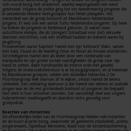
zich vooral bezig met straatroof, waarbij wapengeweld niet werd
geschuwd. Volgens de politie ging het om tweeëntwintig jongeren die
in wisselende kleinere ‘werkgroepjes’ hun feiten pleegden. Het
merendeel van de groep bestond uit Marokkaans-Nederlandse
jongens. Er was ook een aantal Turks-Nederlandse jongeren. Op twee
na bleken de jongeren in Nederland geboren. Er waren twee
autochtone meisjes, die als ‘ploegers’ (straattaal voor slet) seksuele
diensten verrichtten, ook een strafblad hadden en bekend waren bij
jeugdzorg.
Prominenten waren ‘kapitein’ Hamid met zijn ‘luitenant’ Bakir, samen
met Said, Fouad en de tweeling Omar en Nouri als trouwe assistenten.
De intelligente Hamid wist als leider door een combinatie van
manipulatie en zijn goede sociale vaardigheden de groep naar zijn
hand te zetten. Bakir handhaafde de interne orde met geweld.
Volgens de onderzoeksliteratuur is er bij jeugdgroepen, en al helemaal
bij Marokkaanse groepen, zelden een duidelijke hiërarchie.2 De
Poortmangroep leek daarvan af te wijken, omdat Hamid de lakens
uitdeelde. Een verklaring daarvoor is dat Hamid een slimme en stabiele
jongen was en de rest grotendeels bestond uit jongeren die bepaald
niet sterk in hun schoenen stonden. Een aanzienlijk deel was volgens
hulpverleners zwakbegaafd en daardoor extra gevoelig voor
groepsdruk.
Reacties van instanties
De afzonderlijke leden van de Poortmangroep hielden vele instanties
en de buurt al jaren bezig, waaronder de gemeente (stadsdeel), politie,
jongerenwerk, Openbaar Ministerie, Raad voor de Kinderbescherming
en jeugdzorg. De oudste registraties in de politiesystemen dateren van