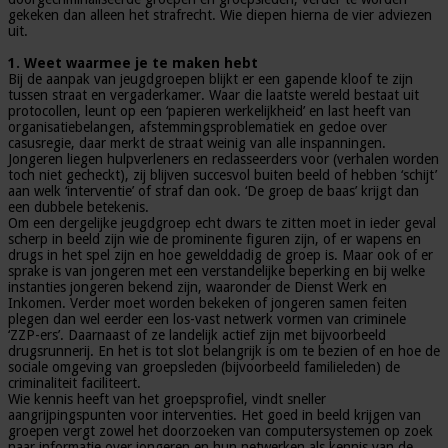
gekeken dan alleen het strafrecht. Wie diepen hierna de vier adviezen
uit.
1. Weet waarmee je te maken hebt
Bij de aanpak van jeugdgroepen blijkt er een gapende kloof te zijn
tussen straat en vergaderkamer. Waar die laatste wereld bestaat uit
protocollen, leunt op een ‘papieren werkelijkheid’ en last heeft van
organisatiebelangen, afstemmingsproblematiek en gedoe over
casusregie, daar merkt de straat weinig van alle inspanningen.
Jongeren liegen hulpverleners en reclasseerders voor (verhalen worden
toch niet gecheckt), zij blijven succesvol buiten beeld of hebben ‘schijt’
aan welk ‘interventie’ of straf dan ook. ‘De groep de baas’ krijgt dan
een dubbele betekenis.
Om een dergelijke jeugdgroep echt dwars te zitten moet in ieder geval
scherp in beeld zijn wie de prominente figuren zijn, of er wapens en
drugs in het spel zijn en hoe gewelddadig de groep is. Maar ook of er
sprake is van jongeren met een verstandelijke beperking en bij welke
instanties jongeren bekend zijn, waaronder de Dienst Werk en
Inkomen. Verder moet worden bekeken of jongeren samen feiten
plegen dan wel eerder een los-vast netwerk vormen van criminele
‘ZZP-ers’. Daarnaast of ze landelijk actief zijn met bijvoorbeeld
drugsrunnerij. En het is tot slot belangrijk is om te bezien of en hoe de
sociale omgeving van groepsleden (bijvoorbeeld familieleden) de
criminaliteit faciliteert.
Wie kennis heeft van het groepsprofiel, vindt sneller
aangrijpingspunten voor interventies. Het goed in beeld krijgen van
groepen vergt zowel het doorzoeken van computersystemen op zoek
naar informatie over jongeren en hun netwerken als kennis van de