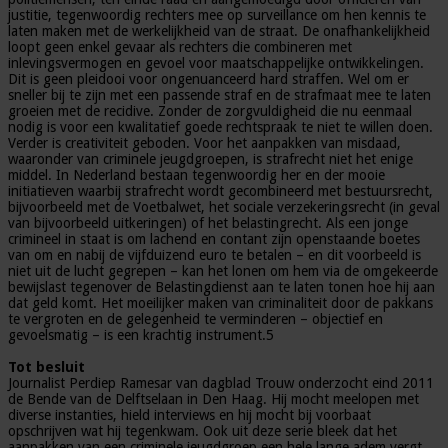
justitie, tegenwoordig rechters mee op surveillance om hen kennis te
laten maken met de werkelijkheid van de straat. De onafhankelijkheid
loopt geen enkel gevaar als rechters die combineren met
inlevingsvermogen en gevoel voor maatschappelijke ontwikkelingen.
Dit is geen pleidooi voor ongenuanceerd hard straffen. Wel om er
sneller bij te zijn met een passende straf en de strafmaat mee te laten
groeien met de recidive. Zonder de zorgvuldigheid die nu eenmaal
nodig is voor een kwalitatief goede rechtspraak te niet te willen doen.
Verder is creativiteit geboden. Voor het aanpakken van misdaad,
waaronder van criminele jeugdgroepen, is strafrecht niet het enige
middel. In Nederland bestaan tegenwoordig her en der mooie
initiatieven waarbij strafrecht wordt gecombineerd met bestuursrecht,
bijvoorbeeld met de Voetbalwet, het sociale verzekeringsrecht (in geval
van bijvoorbeeld uitkeringen) of het belastingrecht. Als een jonge
crimineel in staat is om lachend en contant zijn openstaande boetes
van om en nabij de vijfduizend euro te betalen – en dit voorbeeld is
niet uit de lucht gegrepen – kan het lonen om hem via de omgekeerde
bewijslast tegenover de Belastingdienst aan te laten tonen hoe hij aan
dat geld komt. Het moeilijker maken van criminaliteit door de pakkans
te vergroten en de gelegenheid te verminderen – objectief en
gevoelsmatig – is een krachtig instrument.5
Tot besluit
Journalist Perdiep Ramesar van dagblad Trouw onderzocht eind 2011
de Bende van de Delftselaan in Den Haag. Hij mocht meelopen met
diverse instanties, hield interviews en hij mocht bij voorbaat
opschrijven wat hij tegenkwam. Ook uit deze serie bleek dat het
aanpakken van een criminele jeugdgroep een hele lange adem vergt.