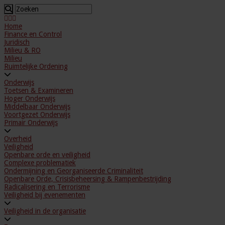
Home
Finance en Control
Juridisch
Milieu & RO
Milieu
Ruimtelijke Ordening
Onderwijs
Toetsen & Examineren
Hoger Onderwijs
Middelbaar Onderwijs
Voortgezet Onderwijs
Primair Onderwijs
Overheid
Veiligheid
Openbare orde en veiligheid
Complexe problematiek
Ondermijning en Georganiseerde Criminaliteit
Openbare Orde, Crisisbeheersing & Rampenbestrijding
Radicalisering en Terrorisme
Veiligheid bij evenementen
Veiligheid in de organisatie