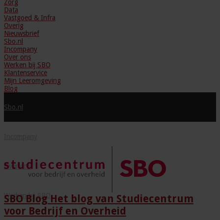
Zorg
Data
Vastgoed & Infra
Overig
Nieuwsbrief
Sbo.nl
Incompany
Over ons
Werken bij SBO
Klantenservice
Mijn Leeromgeving
Blog
Sbo.nl
Incompany
Over ons
Werken bij SBO
SBO Blog Het blog van Studiecentrum
voor Bedrijf en Overheid