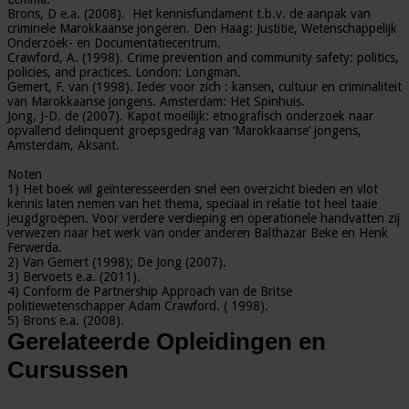
Brons, D e.a. (2008). Het kennisfundament t.b.v. de aanpak van
criminele Marokkaanse jongeren. Den Haag: Justitie, Wetenschappelijk
Onderzoek- en Documentatiecentrum.
Crawford, A. (1998). Crime prevention and community safety: politics,
policies, and practices. London: Longman.
Gemert, F. van (1998). Ieder voor zich : kansen, cultuur en criminaliteit
van Marokkaanse jongens. Amsterdam: Het Spinhuis.
Jong, J-D. de (2007). Kapot moeilijk: etnografisch onderzoek naar
opvallend delinquent groepsgedrag van ‘Marokkaanse’ jongens,
Amsterdam, Aksant.
Noten
1) Het boek wil geïnteresseerden snel een overzicht bieden en vlot
kennis laten nemen van het thema, speciaal in relatie tot heel taaie
jeugdgroepen. Voor verdere verdieping en operationele handvatten zij
verwezen naar het werk van onder anderen Balthazar Beke en Henk
Ferwerda.
2) Van Gemert (1998); De Jong (2007).
3) Bervoets e.a. (2011).
4) Conform de Partnership Approach van de Britse
politiewetenschapper Adam Crawford. ( 1998).
5) Brons e.a. (2008).
Gerelateerde Opleidingen en
Cursussen