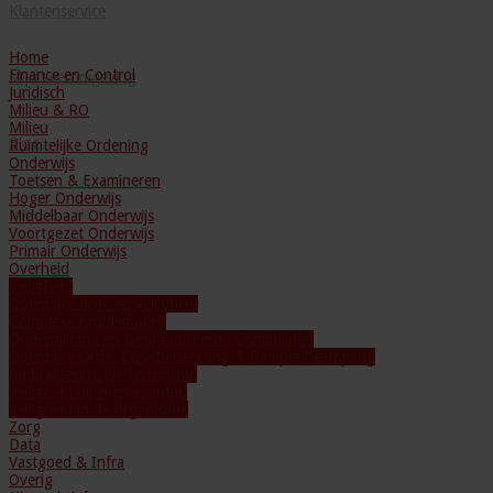
Klantenservice
Home
Finance en Control
Mijn Leeromgeving
Juridisch
Milieu & RO
Milieu
Blog
Ruimtelijke Ordening
Onderwijs
Toetsen & Examineren
Hoger Onderwijs
Middelbaar Onderwijs
Voortgezet Onderwijs
Primair Onderwijs
Overheid
Veiligheid
Openbare orde en veiligheid
Complexe problematiek
Ondermijning en Georganiseerde Criminaliteit
Openbare Orde, Crisisbeheersing & Rampenbestrijding
Radicalisering en Terrorisme
Veiligheid bij evenementen
Veiligheid in de organisatie
Zorg
Data
Vastgoed & Infra
Overig