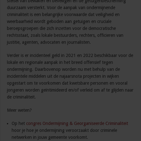
stelsel van bewaken en beveiligen en de getuigenbescherming
duurzaam versterkt. Voor de aanpak van ondermijnende
criminaliteit is een belangrijke voorwaarde dat veiligheid en
weerbaarheid wordt geboden aan getuigen en cruciale
beroepsgroepen die zich inzetten voor de democratische
rechtsstaat, zoals lokale bestuurders, rechters, officieren van
justitie, agenten, advocaten en journalisten.
Verder is er incidenteel geld in 2021 en 2022 beschikbaar voor de
lokale en regionale aanpak in het breed offensief tegen
ondermijning. Daarbovenop worden nu met behulp van de
incidentele middelen uit de najaarsnota projecten in wijken
opgestart om te voorkomen dat kwetsbare personen en vooral
jongeren worden geïntimideerd en/of verleid om af te glijden naar
de criminaliteit.
Meer weten?
Op het
congres Ondermijning & Georganiseerde Criminaliteit
hoor je hoe je ondermijning veroorzaakt door criminele
netwerken in jouw gemeente voorkomt.