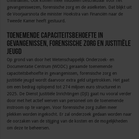
criminaliteit. Ook komen meer middelen beschikbaar voor het
gevangeniswezen, forensische zorg en de asielketen. Dat blijkt uit
de Voorjaarsnota die minister Hoekstra van Financiën naar de
Tweede Kamer heeft gestuurd.
Toenemende capaciteitsbehoefte in
gevangenissen, forensische zorg en justitiële
jeugd
Op grond van door het Wetenschappelijk Onderzoek- en
Documentatie Centrum (WODC) geraamde toenemende
capaciteitsbehoefte in gevangenissen, forensische zorg en
justitiële jeugd wordt daarvoor extra geld uitgetrokken. Het gaat
om een bedrag oplopend tot 274 miljoen euro structureel in
2025. De Dienst Justitiële Inrichtingen (DJI) gaat nu vooral verder
door met het actief werven van personeel om de toenemende
instroom op te vangen. Voor forensische zorg zullen meer
plekken worden ingekocht. Er zal onderzoek gedaan worden naar
de oorzaken van de stijging van de kosten en de mogelijkheden
om deze te beheersen.