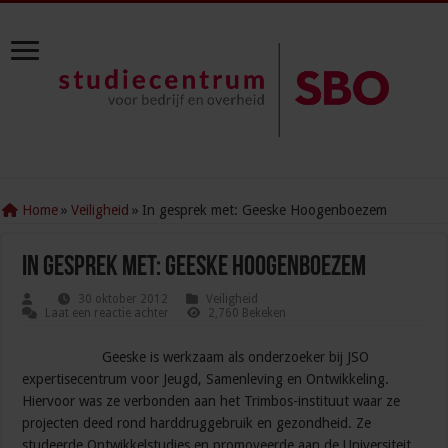
Home
»
Veiligheid
»
In gesprek met: Geeske Hoogenboezem
In gesprek met: Geeske Hoogenboezem
30 oktober 2012
Veiligheid
Laat een reactie achter
2,760 Bekeken
Geeske is werkzaam als onderzoeker bij JSO
expertisecentrum voor Jeugd, Samenleving en Ontwikkeling.
Hiervoor was ze verbonden aan het Trimbos-instituut waar ze
projecten deed rond harddruggebruik en gezondheid. Ze
studeerde Ontwikkelstudies en promoveerde aan de Universiteit