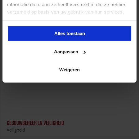
informatie die u aan ze heeft verstrekt of die ze hebben
verzameld op basis van uw gebruik van hun services.
Opleiding Sociale Veiligheid in de Organisatie
Veiligheid
Alles toestaan
Aanpassen
Opleiding Adviseur zorg en veiligheid
Weigeren
Veiligheid
Gebouwbeheer en veiligheid
Veiligheid