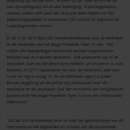
Jeugdzorg op bezoek komt, ervaren zij dat vaak als kritiek op
hun opvoedingsstijl en als een bedreiging. Trajectbegeleiders
moeten ouders echt over een drempel heen helpen om het
begeleidingsaanbod te accepteren. JSO schoolt en begeleidt de
trajectbegeleiders hierin.”
In 2012 en 2013 doet JSO ontwikkelonderzoek naar de werkwijze
en de resultaten van het Jeugd Preventie Team 12-min.
“Wij
volgen alle begeleidingstrajecten die worden uitgevoerd en
bekijken wat de trajecten opleveren. Ook analyseren wij of de
werkwijze zoals wij die beschreven hebben, uit te voeren is zoals
bedoeld. In 2013 rapporteren we over de resultaten, daarvoor
is het nu nog te vroeg. In de verschillende regio’s is zowel
Bureau Jeugdzorg als de politie erg enthousiast over de
werkwijze en de resultaten. Ook het ministerie van Veiligheid en
Justitie vindt het Jeugd Preventie Team 12-min een interessante
interventie.”
“JSO zet zich de komende jaren in voor het optimaliseren van de
interventie en het begeleiden en scholen van de uitvoerende