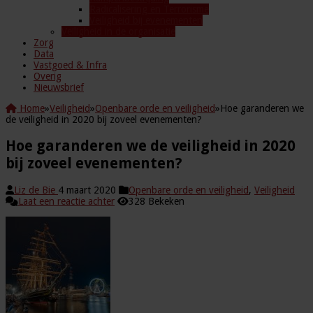
Radicalisering en Terrorisme
Veiligheid bij evenementen
Veiligheid in de organisatie
Zorg
Data
Vastgoed & Infra
Overig
Nieuwsbrief
Home
»
Veiligheid
»
Openbare orde en veiligheid
»
Hoe garanderen we
de veiligheid in 2020 bij zoveel evenementen?
Hoe garanderen we de veiligheid in 2020
bij zoveel evenementen?
Liz de Bie
4 maart 2020
Openbare orde en veiligheid
,
Veiligheid
Laat een reactie achter
328 Bekeken