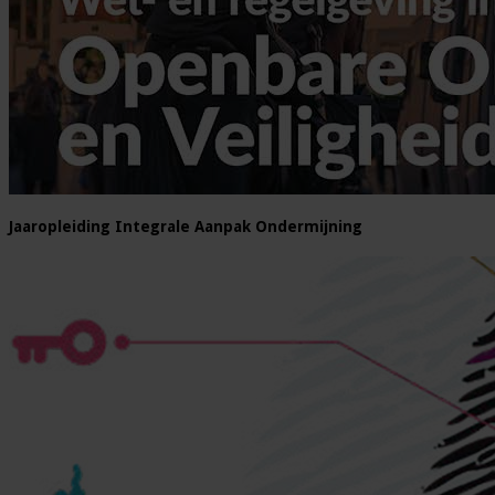
Jaaropleiding Integrale Aanpak Ondermijning