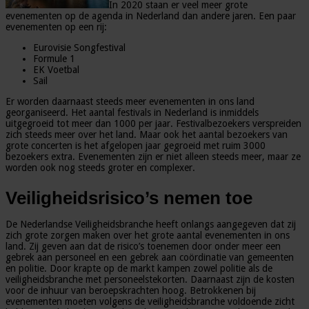
In 2020 staan er veel meer grote
evenementen op de agenda in Nederland dan andere jaren. Een paar
evenementen op een rij:
Eurovisie Songfestival
Formule 1
EK Voetbal
Sail
Er worden daarnaast steeds meer evenementen in ons land
georganiseerd. Het aantal festivals in Nederland is inmiddels
uitgegroeid tot meer dan 1000 per jaar. Festivalbezoekers verspreiden
zich steeds meer over het land. Maar ook het aantal bezoekers van
grote concerten is het afgelopen jaar gegroeid met ruim 3000
bezoekers extra. Evenementen zijn er niet alleen steeds meer, maar ze
worden ook nog steeds groter en complexer.
Veiligheidsrisico’s nemen toe
De Nederlandse Veiligheidsbranche heeft onlangs aangegeven dat zij
zich grote zorgen maken over het grote aantal evenementen in ons
land. Zij geven aan dat de risico’s toenemen door onder meer een
gebrek aan personeel en een gebrek aan coördinatie van gemeenten
en politie. Door krapte op de markt kampen zowel politie als de
veiligheidsbranche met personeelstekorten. Daarnaast zijn de kosten
voor de inhuur van beroepskrachten hoog. Betrokkenen bij
evenementen moeten volgens de veiligheidsbranche voldoende zicht