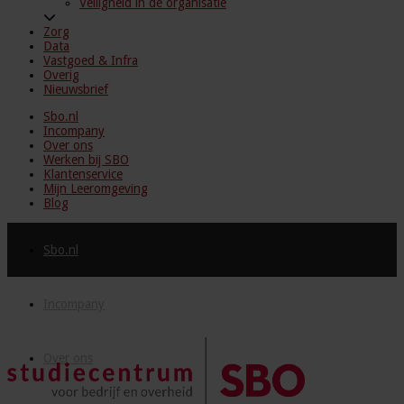
Veiligheid in de organisatie
Zorg
Data
Vastgoed & Infra
Overig
Nieuwsbrief
Sbo.nl
Incompany
Over ons
Werken bij SBO
Klantenservice
Mijn Leeromgeving
Blog
Sbo.nl
Incompany
Over ons