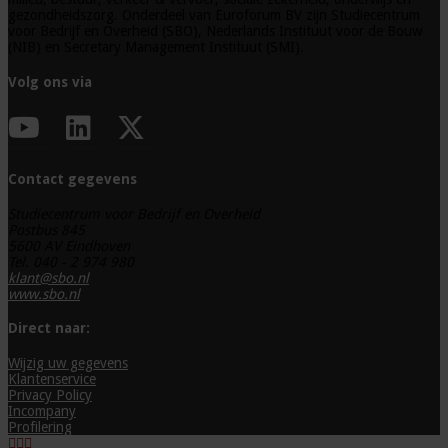
gezondheidszorg. Onderdeel van Euroforum BV zijn Studiecentrum
voor Bedrijf en Overheid (SBO), Nederlands Instituut voor de Bouw
(NIB) en Secretary Management Instituut (SMI).
Volg ons via
Contact gegevens
Studiecentrum voor Bedrijf en Overheid
Postbus 845
5600 AV Eindhoven
Tel. 040 - 2 974 980
klant@sbo.nl
www.sbo.nl
Direct naar:
Wijzig uw gegevens
Klantenservice
Privacy Policy
Incompany
Profilering