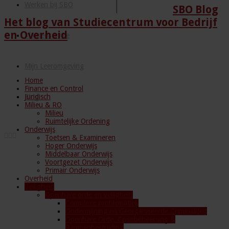
Werken bij SBO
SBO Blog
Het blog van Studiecentrum voor Bedrijf
en Overheid
Klantenservice
Mijn Leeromgeving
Home
Finance en Control
Juridisch
Blog
Milieu & RO
Milieu
Ruimtelijke Ordening
Onderwijs
Toetsen & Examineren
Hoger Onderwijs
Middelbaar Onderwijs
Voortgezet Onderwijs
Primair Onderwijs
Overheid
Veiligheid
Openbare orde en veiligheid
Complexe problematiek
Ondermijning en Georganiseerde Criminaliteit
Openbare Orde, Crisisbeheersing &
Rampenbestrijding