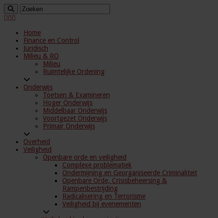
Home
Finance en Control
Juridisch
Milieu & RO
Milieu
Ruimtelijke Ordening
Onderwijs
Toetsen & Examineren
Hoger Onderwijs
Middelbaar Onderwijs
Voortgezet Onderwijs
Primair Onderwijs
Overheid
Veiligheid
Openbare orde en veiligheid
Complexe problematiek
Ondermijning en Georganiseerde Criminaliteit
Openbare Orde, Crisisbeheersing &
Rampenbestrijding
Radicalisering en Terrorisme
Veiligheid bij evenementen