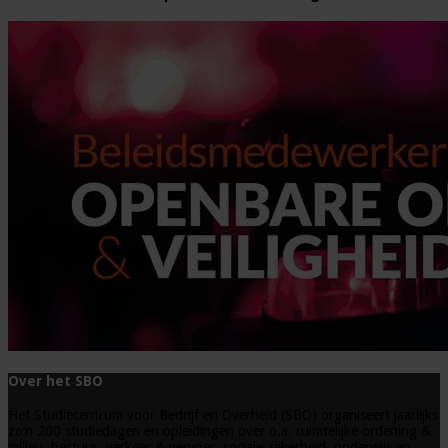
Over het SBO
Het Studiecentrum voor Bedrijf en Overheid (SBO) organiseert jaarlijks
zo’n 200 studiedagen en opleidingen over o.a. ruimtelijke ordening &
milieu, bestuur, verkeer & vervoer, sociale zekerheid, onderwijs en