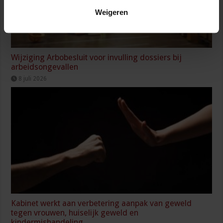
Weigeren
Wijziging Arbobesluit voor invulling dossiers bij
arbeidsongevallen
8 juli 2026
Kabinet werkt aan verbetering aanpak van geweld
tegen vrouwen, huiselijk geweld en
kindermishandeling