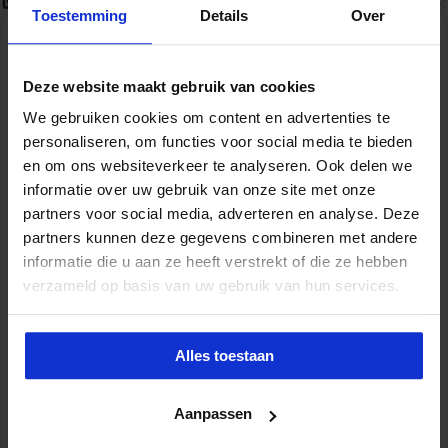
Gerelateerde Artikelen
Toestemming
Details
Over
Deze website maakt gebruik van cookies
We gebruiken cookies om content en advertenties te
personaliseren, om functies voor social media te bieden
en om ons websiteverkeer te analyseren. Ook delen we
informatie over uw gebruik van onze site met onze
partners voor social media, adverteren en analyse. Deze
partners kunnen deze gegevens combineren met andere
informatie die u aan ze heeft verstrekt of die ze hebben
Partijen maken afspraken over betere hulp en
verzameld op basis van uw gebruik van hun services.
bescherming voor kinderen en gezinnen
9 juli 2026
Alles toestaan
Aanpassen