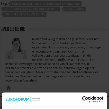
Tags
BELEIDSMEDEWERKER OPENBARE ORDE EN VEILIGHEID
BESTUURLIJKE AANPAK VAN ONDERMIJNING
ONDERMIJNING
OPENBARE ORDE EN VEILIGHEID
Over Liz de Bie
Nederland veilig maken doe je samen. Voor het
Studiecentrum voor Bedrijf en Overheid
organiseer ik congressen, cursussen, opleidingen
en incompany trainingen voor en met
veiligheidsprofessionals werkzaam bij de
overheid en het bedrijfsleven met als doel om
kennis en ervaringen uit te wisselen en van elkaar te leren. Ik
organiseer events over trends en actuele ontwikkelingen op het
terrein van veiligheid. Meer informatie over het Studiecentrum voor
Bedrijf en Overheid en het opleidingsaanbod is te vinden op
www.sbo.nl/veiligheid