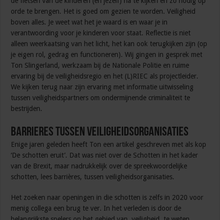
de fietsen van de kinderen (en jezelf) na te kijken en zo nodig op
orde te brengen. Het is goed om gezien te worden. Veiligheid
boven alles. Je weet wat het je waard is en waar je in
verantwoording voor je kinderen voor staat. Reflectie is niet
alleen weerkaatsing van het licht, het kan ook terugkijken zijn (op
je eigen rol, gedrag en functioneren). Wij gingen in gesprek met
Ton Slingerland, werkzaam bij de Nationale Politie en ruime
ervaring bij de veiligheidsregio en het (L)RIEC als projectleider.
We kijken terug naar zijn ervaring met informatie uitwisseling
tussen veiligheidspartners om ondermijnende criminaliteit te
bestrijden.
Barrieres tussen veiligheidsorganisaties
Enige jaren geleden heeft Ton een artikel geschreven met als kop
‘De schotten eruit’. Dat was niet over de Schotten in het kader
van de Brexit, maar nadrukkelijk over de spreekwoordelijke
schotten, lees barrières, tussen veiligheidsorganisaties.
Het zoeken naar openingen in die schotten is zelfs in 2020 voor
menig collega een brug te ver. In het verleden is door de
belangrijkste spelers op het gebied van veiligheid, te weten