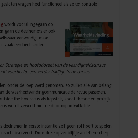
esloten vragen heel functioneel als ze ter controle
ng
wordt vooral ingegaan op
 en gaan de deelnemers er ook
 weliswaar eenvoudig, maar
 is vaak een heel ander
oor Strategie en hoofddocent van de vaardigheidscursus
nd voorbeeld, een verder inkijkje in de cursus.
llen’ onder de loep werd genomen, zo zullen alle van belang
an de waarheidsvindingcommunicatie de revue passeren.
tside the box casus als kapstok, zodat theorie en praktijk
asus wordt gewerkt met de door mij ontwikkelde
 deelnemer in eerste instantie zelf geen rol hoeft te spelen,
enspel observeert. Door deze opzet blijf je actief en scherp