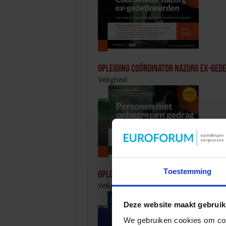
Opleiding Coördinator nazorg ex-ged
Veiligheid
Toestemming
Opleiding Personen met onbegrepen g
Veiligheid
Deze website maakt gebruik
We gebruiken cookies om cont