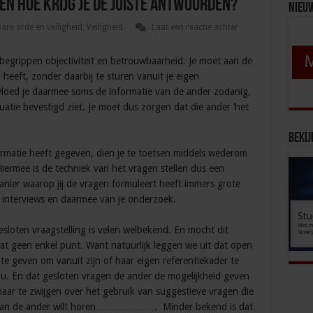
 en hoe krijg je de juiste antwoorden?
Nieu
re orde en veiligheid
,
Veiligheid
Laat een reactie achter
begrippen objectiviteit en betrouwbaarheid. Je moet aan de
eeft, zonder daarbij te sturen vanuit je eigen
nvloed je daarmee soms de informatie van de ander zodanig,
ituatie bevestigd ziet. Je moet dus zorgen dat die ander ‘het
Bekij
rmatie heeft gegeven, dien je te toetsen middels wederom
iermee is de techniek van het vragen stellen dus een
anier waarop jij de vragen formuleert heeft immers grote
je interviews en daarmee van je onderzoek.
sloten vraagstelling is velen welbekend. En mocht dit
dat geen enkel punt. Want natuurlijk leggen we uit dat open
te geven om vanuit zijn of haar eigen referentiekader te
u. En dat gesloten vragen de ander de mogelijkheid geven
 maar te zwijgen over het gebruik van suggestieve vragen die
t je van de ander wilt horen………………. Minder bekend is dat