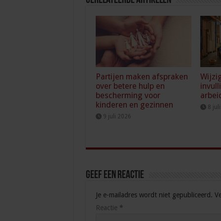
Gerelateerde Artikelen
Partijen maken afspraken
Wijzi
over betere hulp en
invull
bescherming voor
arbei
kinderen en gezinnen
8 jul
9 juli 2026
Geef een reactie
Je e-mailadres wordt niet gepubliceerd.
Ve
Reactie
*