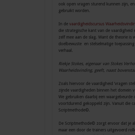
ook open vragen sturend kunnen zijn, en g
gebruikt worden.
In de
vaardigheidscursus Waarheidsvindi
die strategische kant van de vaardigheid
zelf mee aan de slag. Want de theorie is
doelbewuste en stelselmatige toepassing
verhaal.
Riekje Stokes, eigenaar van Stokes Verh
Waarheidsvinding, geeft, naast bovenstaa
Zoals hiervoor de vaardigheid ‘vragen ste
zijnde vaardigheden binnen het domein v
We gebruiken daarbij een waargebeurde ou
voortdurend gekoppeld zijn. Vanuit die c
Scriptmethode©.
De Scriptmethode© zorgt ervoor dat je als
maar een door de trainers uitgevoerd roll