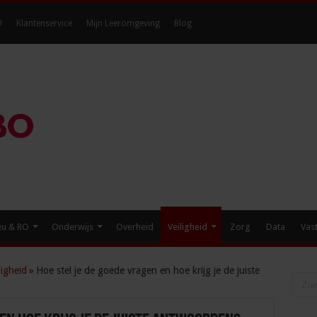
O
Klantenservice
Mijn Leeromgeving
Blog
eu & RO
Onderwijs
Overheid
Veiligheid
Zorg
Data
Vas
igheid
»
Hoe stel je de goede vragen en hoe krijg je de juiste