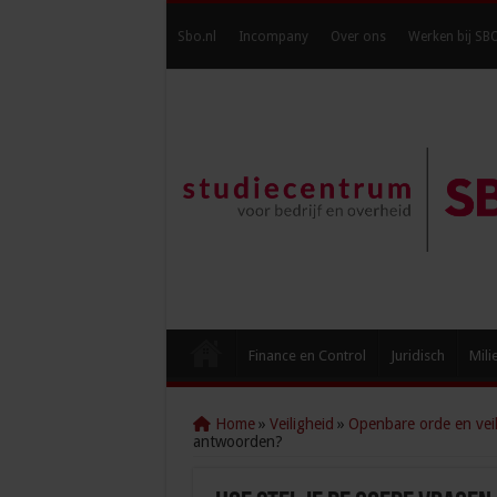
Sbo.nl
Incompany
Over ons
Werken bij SB
Finance en Control
Juridisch
Mili
Home
»
Veiligheid
»
Openbare orde en veil
antwoorden?