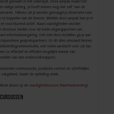
wordt gemaakt in het rollenspel. Deze aanpak maakt het
een veilige setting. Je hoeft immers nog niet zelf “aan de
serveren. Telkens zal je worden gevraagd je observatie naar
 en te koppelen aan de theorie. Middels deze aanpak ben je in
n en voortdurend actief. Naast vaardigheden worden
 structuur bieden voor de beide uitgangspunten van
bare informatievergaring. Ook met deze modellen ga je aan
coöperatieve gesprekspartners. En dit alles uiteraard binnen
heidsvindingcommunicatie, ook ruime aandacht voor zal zijn.
en zo effectief en efficiënt mogelijke manier van
opstellen van een onderzoeksrapport.
ssionele communicatie, juridische context en schriftelijke
k vakgebied, maakt de opleiding uniek.
lkom alvast op de
vaardigheidscursus Waarheidsvinding
!
 Cursussen