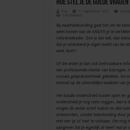
Hoe stel je de goede vragen
Piet
11 september 2023
Openba
149 Bekeken
Bij waarheidsvinding gaat het om de kern
weet komen wat de ANDER je te vertellen h
referentiekader. Doe je dat wél, dan beï
dat je uitsluitend je eigen beeld van de s
werk doet’!
Of die ander je dan ook betrouwbare info
een professionele manier van bevragen. H
cruciale gesprekstechniek gebleken. De m
invloed op de uiteindelijke kwaliteit van 
Het basale onderscheid tussen open en ge
onderscheid je nog niets zeggen, dan is 
vragen de ander actief maken en alle ruim
antwoorden, zonder beïnvloeding door jo
met een ‘ja’ of ‘nee’ te volstaan. Om nog
aangeven dat je eigenlijk al ‘weet’ wa