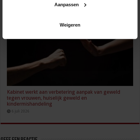
Wijziging Arbobesluit voor invulling dossiers bij
Aanpassen
arbeidsongevallen
8 juli 2026
Weigeren
Kabinet werkt aan verbetering aanpak van geweld
tegen vrouwen, huiselijk geweld en
kindermishandeling
6 juli 2026