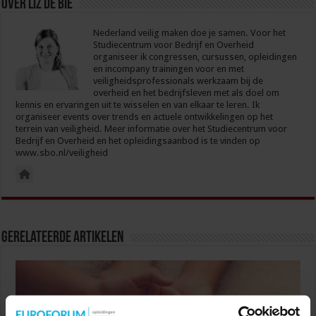
Over Liz de Bie
Nederland veilig maken doe je samen. Voor het
Studiecentrum voor Bedrijf en Overheid
organiseer ik congressen, cursussen, opleidingen
en incompany trainingen voor en met
veiligheidsprofessionals werkzaam bij de
overheid en het bedrijfsleven met als doel om
kennis en ervaringen uit te wisselen en van elkaar te leren. Ik
organiseer events over trends en actuele ontwikkelingen op het
terrein van veiligheid. Meer informatie over het Studiecentrum voor
Bedrijf en Overheid en het opleidingsaanbod is te vinden op
www.sbo.nl/veiligheid
Gerelateerde Artikelen