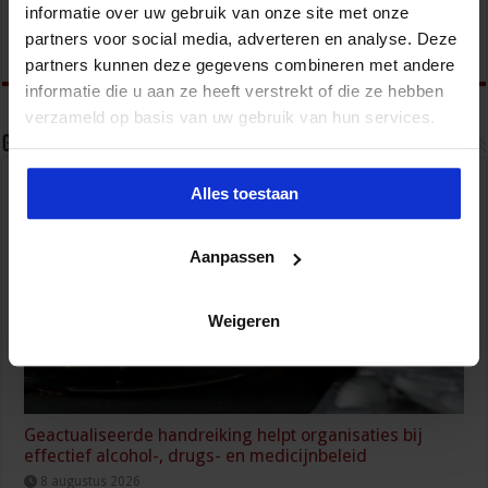
informatie over uw gebruik van onze site met onze
www.sbo.nl/veiligheid
partners voor social media, adverteren en analyse. Deze
partners kunnen deze gegevens combineren met andere
informatie die u aan ze heeft verstrekt of die ze hebben
verzameld op basis van uw gebruik van hun services.
Gerelateerde Artikelen
Alles toestaan
Aanpassen
Weigeren
Geactualiseerde handreiking helpt organisaties bij
effectief alcohol-, drugs- en medicijnbeleid
8 augustus 2026