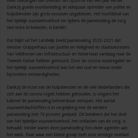
meer meldingen van overlast ten opzichte van een jaar eerder.
Dankzij goede voorbereiding en adequaat optreden van politie en
hulpdiensten zijn grote excessen uitgebleven. Het hoofddoel van
het tijdelijk vuurwerkverbod om tijdens de jaarwisseling de zorg
niet extra te belasten, is bereikt.
Dat blijkt uit het Landelijk beeld jaarwisseling 2020-2021 dat
minister Grapperhaus van Justitie en Veiligheid en staatssecretaris
Van Veldhoven van Infrastructuur en Waterstaat vandaag naar de
Tweede Kamer hebben gestuurd. Door de corona-maatregelen en
het tijdelijk vuurwerkverbod was het een oud en nieuw onder
bijzondere omstandigheden.
Dankzij de inzet van de hulpdiensten en de vele Nederlanders die
zich aan de corona-regels hebben gehouden, is volgens het
kabinet de jaarwisseling beheersbaar verlopen. Het aantal
vuurwerkslachtoffers is in vergelijking met de eerdere
jaarwisseling met 70 procent gedaald. Dit betekent dat het doel
van het tijdelijke vuurwerkverbod, het ontlasten van de zorg, is
behaald. Verder waren deze jaarwisseling fors meer agenten aan
het werk. Daar waar een kleine groep toch voor ernstige overlast