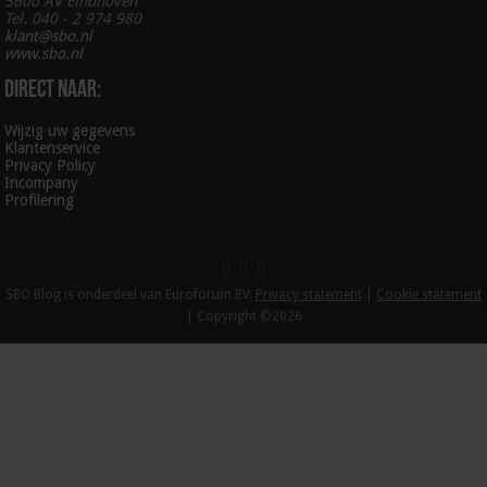
5600 AV Eindhoven
Tel. 040 - 2 974 980
klant@sbo.nl
www.sbo.nl
Direct naar:
Wijzig uw gegevens
Klantenservice
Privacy Policy
Incompany
Profilering
SBO Blog is onderdeel van Euroforum BV.
Privacy statement
|
Cookie statement
| Copyright ©2026