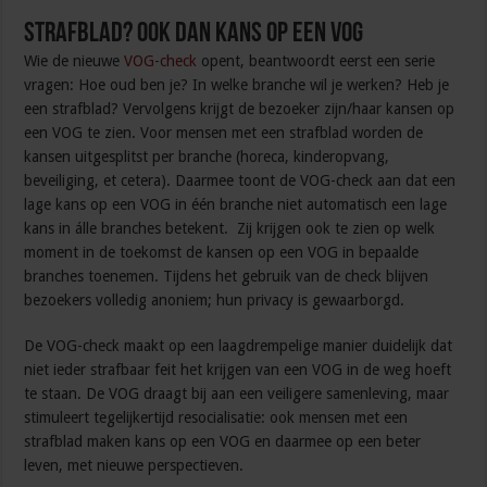
Strafblad? Ook dan kans op een VOG
Wie de nieuwe
VOG-check
opent, beantwoordt eerst een serie
vragen: Hoe oud ben je? In welke branche wil je werken? Heb je
een strafblad? Vervolgens krijgt de bezoeker zijn/haar kansen op
een VOG te zien. Voor mensen met een strafblad worden de
kansen uitgesplitst per branche (horeca, kinderopvang,
beveiliging, et cetera). Daarmee toont de VOG-check aan dat een
lage kans op een VOG in één branche niet automatisch een lage
kans in álle branches betekent. Zij krijgen ook te zien op welk
moment in de toekomst de kansen op een VOG in bepaalde
branches toenemen. Tijdens het gebruik van de check blijven
bezoekers volledig anoniem; hun privacy is gewaarborgd.
De VOG-check maakt op een laagdrempelige manier duidelijk dat
niet ieder strafbaar feit het krijgen van een VOG in de weg hoeft
te staan. De VOG draagt bij aan een veiligere samenleving, maar
stimuleert tegelijkertijd resocialisatie: ook mensen met een
strafblad maken kans op een VOG en daarmee op een beter
leven, met nieuwe perspectieven.