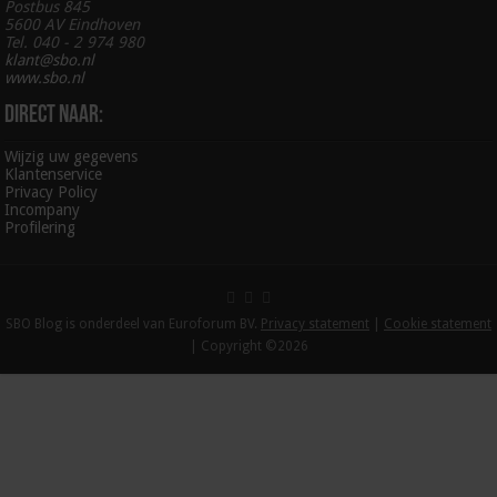
Postbus 845
5600 AV Eindhoven
Tel. 040 - 2 974 980
klant@sbo.nl
www.sbo.nl
Direct naar:
Wijzig uw gegevens
Klantenservice
Privacy Policy
Incompany
Profilering
SBO Blog is onderdeel van Euroforum BV.
Privacy statement
|
Cookie statement
| Copyright ©2026