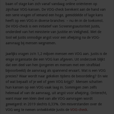
baan of stage kan zich vanaf vandaag online oriënteren op
zijn/haar VOG-kansen. De VOG-check berekent aan de hand van
een serie vragen of iemand een hoge, gemiddelde of lage kans
heeft op een VOG in diverse branches – nu én in de toekomst.
De VOG-check is een initiatief van Screeningsautoriteit Justis,
onderdeel van het ministerie van Justitie en Veiligheid. Met de
tool wil Justis onnodige angst voor een afwijzing na de VOG-
aanvraag bij mensen wegnemen.
Jaarlijks vragen zo’n 1,2 miljoen mensen een VOG aan. Justis is de
enige organisatie die een VOG kan afgeven. Uit onderzoek blijkt
dat een deel van hen (jongeren en mensen met een strafblad
bijvoorbeeld) de aanvraag als spannend ervaart. Wat is een VOG
precies? Waar wordt naar gekeken tijdens de beoordeling? En wie
of wat bepaalt of je wel of geen VOG krijgt? Mensen schatten
hun kansen op een VOG vaak laag in. Sommigen zien zelfs
helemaal af van de aanvraag, uit angst voor afwijzing. Onterecht,
want maar een klein deel van alle VOG-aanvragen wordt
geweigerd: in 2019 slechts 0,33%. Om misverstanden over de
VOG weg te nemen ontwikkelde Justis de
VOG-check
.