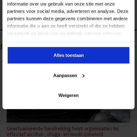
informatie over uw gebruik van onze site met onze
Bedrijf en Overheid en het opleidingsaanbod is te vinden op
www.sbo.nl/veiligheid
partners voor social media, adverteren en analyse. Deze
partners kunnen deze gegevens combineren met andere
informatie die u aan ze heeft verstrekt of die ze hebben
verzameld op basis van uw gebruik van hun services.
Gerelateerde Artikelen
Alles toestaan
Aanpassen
Weigeren
Geactualiseerde handreiking helpt organisaties bij
effectief alcohol-, drugs- en medicijnbeleid